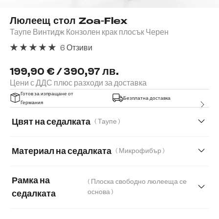
Люлеещ стол Zoa-Flex
Таупе Винтидж Конзолен крак плосък Черен
6 Отзиви
Средна оценка за 5 от 5 звезди
199,90 € / 390,97 лв.
Цени с ДДС плюс разходи за доставка
Готов за изпращане от
Безплатна доставка
Германия
Цвят на седалката
( Таупе )
Материал на седалката
( Микрофибър )
Микрофибър
Естествена кожа
Рамка на
( Плоска свободно люлееща се
Естествена кожа/Шенил
Корд
основа )
седалката
Мека плюшена материя
Мека тъкана материя