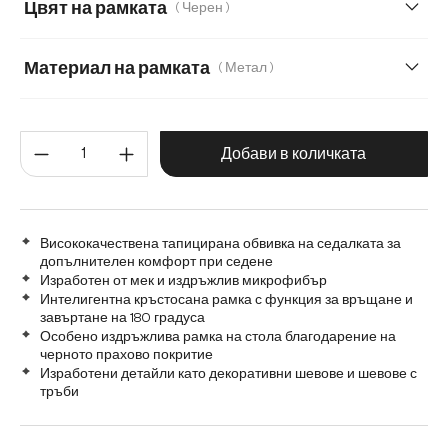
Цвят на рамката
( Черен )
Меко букле
Мек текстилен плат с текстура
Материал на рамката
( Метал )
Микрофибър/Букле
Плюш
Метал
Графитена неръждаема стомана
Количество на продукта: Въве
Дърво
Матирана неръждаема стомана
Добави в количката
Висококачествена тапицирана обвивка на седалката за
допълнителен комфорт при седене
Изработен от мек и издръжлив микрофибър
Интелигентна кръстосана рамка с функция за връщане и
завъртане на 180 градуса
Особено издръжлива рамка на стола благодарение на
черното прахово покритие
Изработени детайли като декоративни шевове и шевове с
тръби