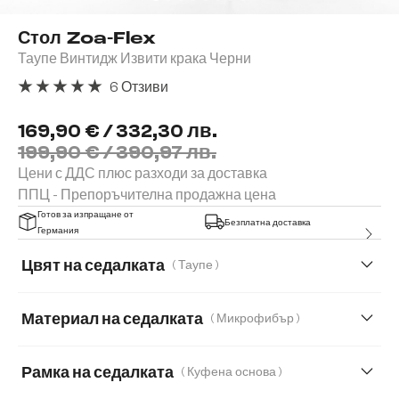
Стол Zoa-Flex
Таупе Винтидж Извити крака Черни
6 Отзиви
Средна оценка за 5 от 5 звезди
169,90 € / 332,30 лв.
199,90 € / 390,97 лв.
Цени с ДДС плюс разходи за доставка
ППЦ - Препоръчителна продажна цена
Готов за изпращане от
Безплатна доставка
Германия
Цвят на седалката
( Таупе )
Материал на седалката
( Микрофибър )
Микрофибър
Естествена кожа
Рамка на седалката
( Куфена основа )
Естествена кожа/Шенил
Корд