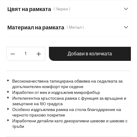
Цвят на рамката
( Черен )
Мека плюшена материя
Мека тъкана материя
Меко букле
Мек текстилен плат с текстура
Материал на рамката
( Метал )
Микрофибър/Букле
Плюш
Метал
Графитена неръждаема стомана
Количество на продукта: Въве
Дърво
Матирана неръждаема стомана
Добави в количката
Висококачествена тапицирана обвивка на седалката за
допълнителен комфорт при седене
Изработен от мек и издръжлив микрофибър
Интелигентна кръстосана рамка с функция за връщане и
завъртане на 180 градуса
Особено издръжлива рамка на стола благодарение на
черното прахово покритие
Изработени детайли като декоративни шевове и шевове с
тръби