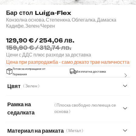
Бар стол Luiga-Flex
Конзолна основа, Степенкна, Облегалка, Дамаска
Кадифе, Зелен/Черен
129,90 € / 254,06 лв.
159,90 € / 312,74 лв.
Цени с ДДС плюс разходи за доставка
Цена при разпродажба - само докато трае наличността
Готов за изпращане от
Безплатна доставка
Германия
Цвят
( Зелен )
Рамка на
( Плоска свободно люлееща се
основа )
седалката
Материал на рамката
( Метал )