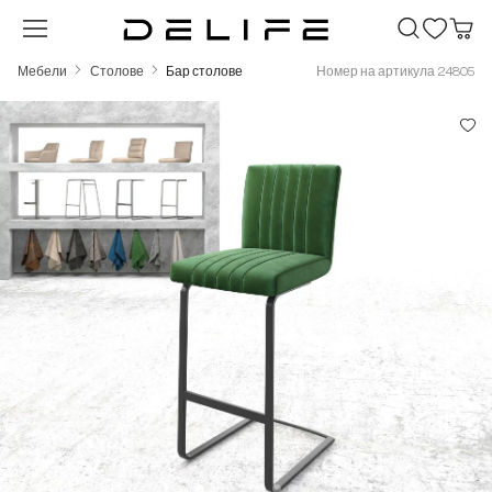
Преминете към основното съдържание
Мебели
Столове
Бар столове
Номер на артикула 24805
Пропуснете галерия с изображения