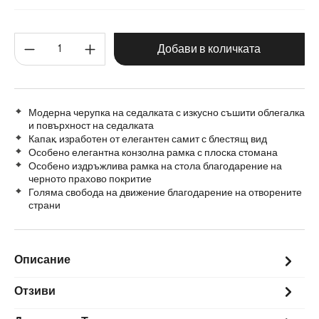
Матирана неръждаема стомана
Метал
Количество на продукта: Въве
Добави в количката
Модерна черупка на седалката с изкусно съшити облегалка
и повърхност на седалката
Капак, изработен от елегантен самит с блестящ вид
Особено елегантна конзолна рамка с плоска стомана
Особено издръжлива рамка на стола благодарение на
черното прахово покритие
Голяма свобода на движение благодарение на отворените
страни
Описание
Отзиви