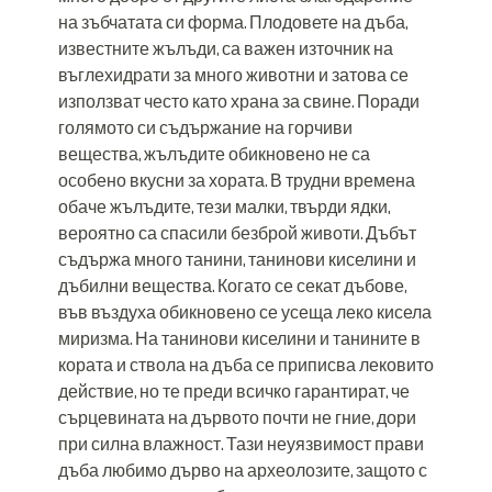
на зъбчатата си форма. Плодовете на дъба,
известните жълъди, са важен източник на
въглехидрати за много животни и затова се
използват често като храна за свине. Поради
голямото си съдържание на горчиви
вещества, жълъдите обикновено не са
особено вкусни за хората. В трудни времена
обаче жълъдите, тези малки, твърди ядки,
вероятно са спасили безброй животи. Дъбът
съдържа много танини, танинови киселини и
дъбилни вещества. Когато се секат дъбове,
във въздуха обикновено се усеща леко кисела
миризма. На танинови киселини и танините в
кората и ствола на дъба се приписва лековито
действие, но те преди всичко гарантират, че
сърцевината на дървото почти не гние, дори
при силна влажност. Тази неуязвимост прави
дъба любимо дърво на археолозите, защото с