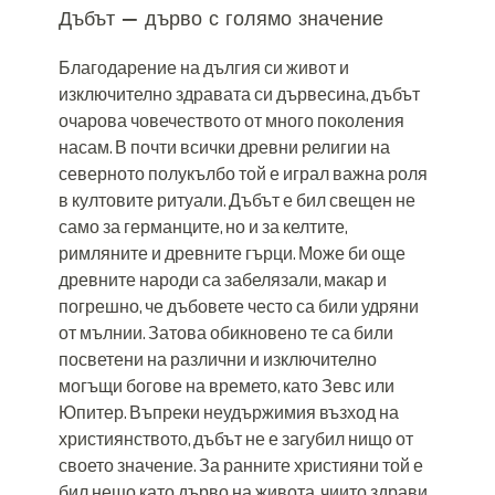
Дъбът – дърво с голямо значение
Благодарение на дългия си живот и
изключително здравата си дървесина, дъбът
очарова човечеството от много поколения
насам. В почти всички древни религии на
северното полукълбо той е играл важна роля
в култовите ритуали. Дъбът е бил свещен не
само за германците, но и за келтите,
римляните и древните гърци. Може би още
древните народи са забелязали, макар и
погрешно, че дъбовете често са били удряни
от мълнии. Затова обикновено те са били
посветени на различни и изключително
могъщи богове на времето, като Зевс или
Юпитер. Въпреки неудържимия възход на
християнството, дъбът не е загубил нищо от
своето значение. За ранните християни той е
бил нещо като дърво на живота, чиито здрави