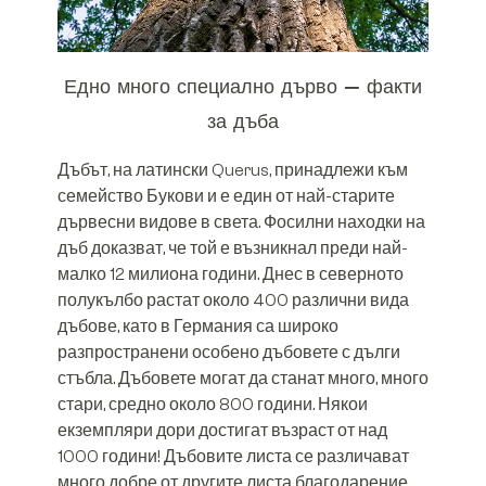
Едно много специално дърво – факти
за дъба
Дъбът, на латински Querus, принадлежи към
семейство Букови и е един от най-старите
дървесни видове в света. Фосилни находки на
дъб доказват, че той е възникнал преди най-
малко 12 милиона години. Днес в северното
полукълбо растат около 400 различни вида
дъбове, като в Германия са широко
разпространени особено дъбовете с дълги
стъбла. Дъбовете могат да станат много, много
стари, средно около 800 години. Някои
екземпляри дори достигат възраст от над
1000 години! Дъбовите листа се различават
много добре от другите листа благодарение