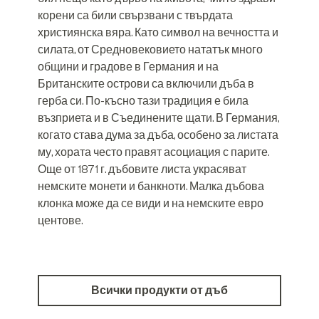
корени са били свързвани с твърдата
християнска вяра. Като символ на вечността и
силата, от Средновековието нататък много
общини и градове в Германия и на
Британските острови са включили дъба в
герба си. По-късно тази традиция е била
възприета и в Съединените щати. В Германия,
когато става дума за дъба, особено за листата
му, хората често правят асоциация с парите.
Още от 1871 г. дъбовите листа украсяват
немските монети и банкноти. Малка дъбова
клонка може да се види и на немските евро
центове.
Всички продукти от дъб