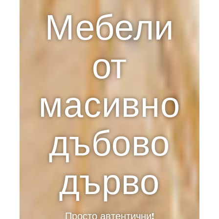
Мебели
от
масивно
дъбово
дърво
Просто автентични!