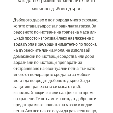
Как да се грижиш за мебелите си от
масивно дъбово дърво
Дъбовото дърво е по природа много скромно,
когато става въпрос за правилната грижа. За
редовното почистване на трапезна маса или
шкаф просто използвай леко навлажнена с
вода кърпа и забърши внимателно по посока
на дървесните линии. Моля, не използвай
домакински почистващи средства или дори
абразивни почистващи препарати за
отстраняване на евентуални петна, тъй като
много от полиращите средства за мебели
могат да повредят дъбовото дърво. За да
защитиш трапезната си маса от дъб,
използвай покривки или салфетки по време
на хранене. Те не само изглеждат добре, но и
предотвратяват появата на мазни и водни
петна. Ако все пак се случи да разлееш нещо,