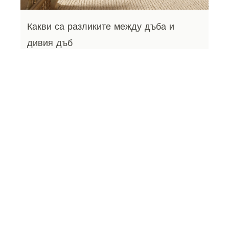
Какви са разликите между дъба и
дивия дъб
Освен термините дъб и див дъб, често се
срещат и други термини като дъб с клони или
дъб за греди, които бързо създават объркване.
Дали това са различни видове дъб? Не! Всяко
от тези дървета произхожда от дъба.
Термините описват специфичните свойства
на дървесината. Дивият дъб, дъбът с клони и
дъбът с греди се използват най-често като
синоними. Те описват дървесината от дъбове,
които растат на специални места, като
например в покрайнините на гората или на
сенчести места. Тези дъбове развиват
значително повече клони през живота си.
Тяхният растеж е по-особен и по-естествен.