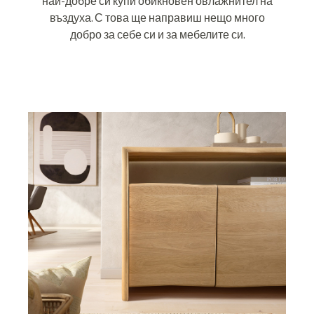
най-добре си купи обикновен овлажнител на
въздуха. С това ще направиш нещо много
добро за себе си и за мебелите си.