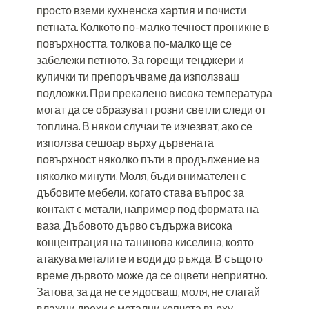
просто вземи кухненска хартия и почисти
петната. Колкото по-малко течност проникне в
повърхността, толкова по-малко ще се
забележи петното. За горещи тенджери и
купички ти препоръчваме да използваш
подложки. При прекалено висока температура
могат да се образуват грозни светли следи от
топлина. В някои случаи те изчезват, ако се
използва сешоар върху дървената
повърхност няколко пъти в продължение на
няколко минути. Моля, бъди внимателен с
дъбовите мебели, когато става въпрос за
контакт с метали, например под формата на
ваза. Дъбовото дърво съдържа висока
концентрация на танинова киселина, която
атакува металите и води до ръжда. В същото
време дървото може да се оцвети неприятно.
Затова, за да не се ядосваш, моля, не слагай