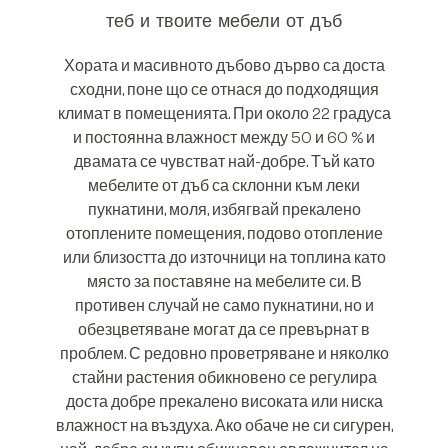
теб и твоите мебели от дъб
Хората и масивното дъбово дърво са доста
сходни, поне що се отнася до подходящия
климат в помещенията. При около 22 градуса
и постоянна влажност между 50 и 60 % и
двамата се чувстват най-добре. Тъй като
мебелите от дъб са склонни към леки
пукнатини, моля, избягвай прекалено
отоплените помещения, подово отопление
или близостта до източници на топлина като
място за поставяне на мебелите си. В
противен случай не само пукнатини, но и
обезцветяване могат да се превърнат в
проблем. С редовно проветряване и няколко
стайни растения обикновено се регулира
доста добре прекалено високата или ниска
влажност на въздуха. Ако обаче не си сигурен,