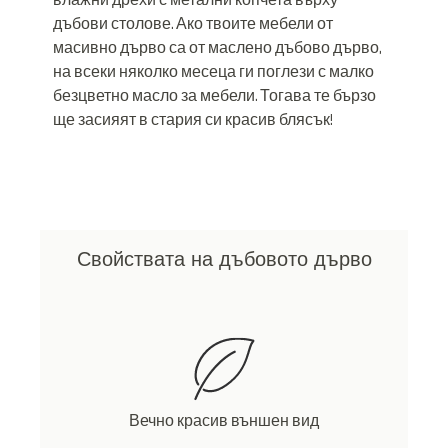
влажни дрехи с метални копчета върху
дъбови столове. Ако твоите мебели от
масивно дърво са от маслено дъбово дърво,
на всеки няколко месеца ги поглези с малко
безцветно масло за мебели. Тогава те бързо
ще засияят в стария си красив блясък!
Свойствата на дъбовото дърво
Вечно красив външен вид