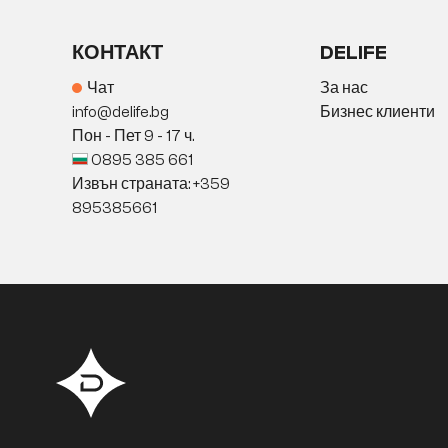
КОНТАКТ
DELIFE
Чат
За нас
info@delife.bg
Бизнес клиенти
Пон - Пет 9 - 17 ч.
0895 385 661
Извън страната: +359
895385661