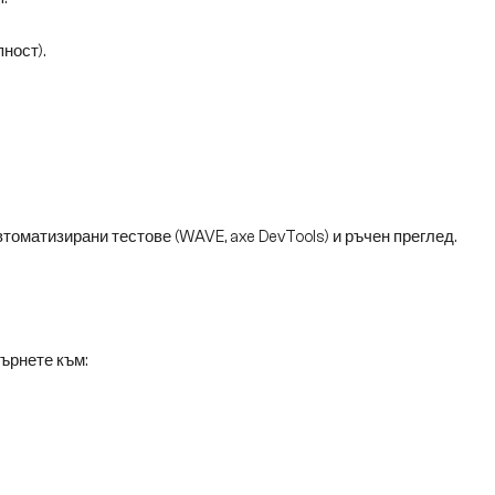
ност).
оматизирани тестове (WAVE, axe DevTools) и ръчен преглед.
ърнете към: