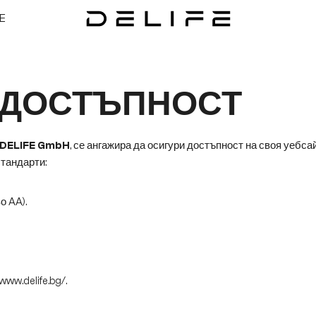
E
 ДОСТЪПНОСТ
DELIFE GmbH
, се ангажира да осигури достъпност на своя уебс
стандарти:
о AA).
/www.delife.bg/
.