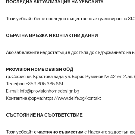
ПОСЛЕДНА АКТУАЛИЗАЦИЯ НА УЕБСАЙТА
Този уебсайт беше последно съществено актуализиран на 31.0
ОБРАТНА ВРЪЗКА И КОНТАКТНИ ДАННИ
Ако забележите недостатъци в достъпа до съдържанието на на
PROVISION HOME DESIGN OОД
гр. София, кв. Кръстова вада, ул. Борис Руменов № 42, ет. 2, ап. 
Телефон: +359 895 385 661
E-mail: info@provisionhomedesign.bg
Контактна форма: https://www.delife.bg/kontakt
СЪСТОЯНИЕ НА СЪОТВЕТСТВИЕ
Този уебсайт е
частично съвместим
с Насоките за достъпност