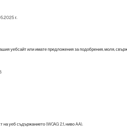
5.2025 г.
шия уебсайт или имате предложения за подобрения, моля, свърже
8
 на уеб съдържанието (WCAG 2.1, ниво AA).