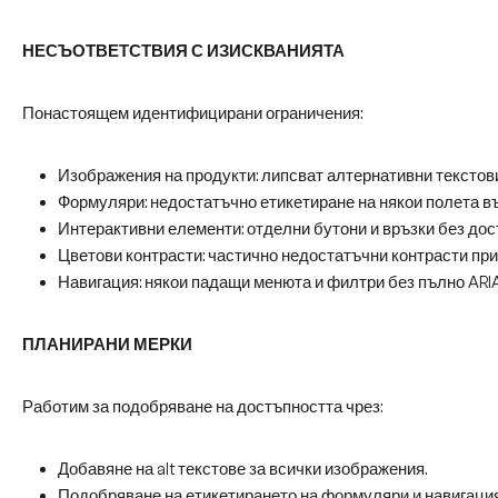
НЕСЪОТВЕТСТВИЯ С ИЗИСКВАНИЯТА
Понастоящем идентифицирани ограничения:
Изображения на продукти: липсват алтернативни текстови 
Формуляри: недостатъчно етикетиране на някои полета въ
Интерактивни елементи: отделни бутони и връзки без дос
Цветови контрасти: частично недостатъчни контрасти при
Навигация: някои падащи менюта и филтри без пълно ARI
ПЛАНИРАНИ МЕРКИ
Работим за подобряване на достъпността чрез:
Добавяне на alt текстове за всички изображения.
Подобряване на етикетирането на формуляри и навигация