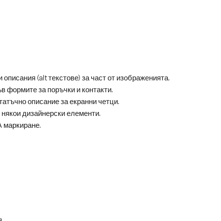
описания (alt текстове) за част от изображенията.
в формите за поръчки и контакти.
татъчно описание за екранни четци.
 някои дизайнерски елементи.
A маркиране.
.