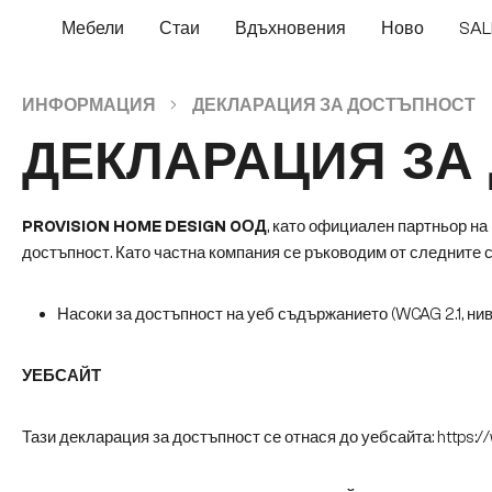
еминете към основното съдържание
Преминете към търсенето
Преминете към основната навигация
Мебели
Стаи
Вдъхновения
Ново
SAL
ИНФОРМАЦИЯ
ДЕКЛАРАЦИЯ ЗА ДОСТЪПНОСТ
ДЕКЛАРАЦИЯ ЗА
PROVISION HOME DESIGN OОД
, като официален партньор на
достъпност. Като частна компания се ръководим от следните 
Насоки за достъпност на уеб съдържанието (WCAG 2.1, нив
УЕБСАЙТ
Тази декларация за достъпност се отнася до уебсайта:
https:/