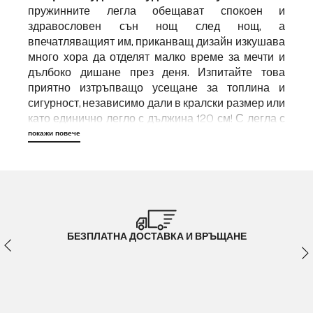
пружинните легла обещават спокоен и
здравословен сън нощ след нощ, а
впечатляващият им, приканващ дизайн изкушава
много хора да отделят малко време за мечти и
дълбоко дишане през деня. Изпитайте това
приятно изтръпващо усещане за топлина и
сигурност, независимо дали в кралски размер или
като единично легло с дължина 120 см! С легла с
пружини от DELIFE,
включващи матрак и топер
,
покажи повече
ще преоткриете страстта си към сънищата и съня!
Легла тип "бокс-спринг" -
мечтателен добър сън
След напрегнат ден добрата почивка и
БЕЗПЛАТНА ДОСТАВКА И ВРЪЩАНЕ
достатъчният сън са особено важни, за да можете
да презаредите батериите си за предстоящия
ден. С
дебелия си и мек матрак
бокс-шпринг
леглата ви приканват да се сгушите и да се
отпуснете. Независимо дали искате да закусвате