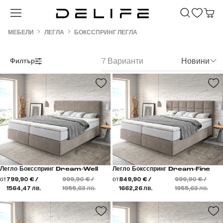
Преминете към основното съдържание
МЕБЕЛИ
ЛЕГЛА
БОКССПРИНГ ЛЕГЛА
7 Варианти
Новини
Филтър
Легло Боксспринг Dream-Well
Легло Боксспринг Dream-Fine
от
799,90 € /
999,90 € /
от
849,90 € /
999,90 € /
1564,47 лв.
1955,63 лв.
1662,26 лв.
1955,63 лв.