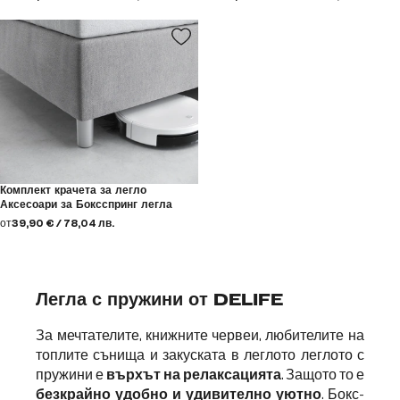
Комплект крачета за легло
Аксесоари за Боксспринг легла
от
39,90 € / 78,04 лв.
Легла с пружини от DELIFE
За мечтателите, книжните червеи, любителите на
топлите сънища и закуската в леглото леглото с
пружини е
върхът на релаксацията
. Защото то е
безкрайно удобно и удивително уютно
. Бокс-