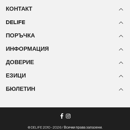
в леглото през уикенда, да четете вълнуваща
КОНТАКТ
книга вечер или да се сгушите със семейството си
- бокс-шпринг леглото ви предлага
максимален
DELIFE
комфорт в съчетание с изключителен дизайн
.
ПОРЪЧКА
Спете по-високо и по-топло в
новото си пружинно легло
ИНФОРМАЦИЯ
Благодарение на луксозния си дизайн и
ДОВЕРИЕ
комфортния сън, първоначално американското
хотелско легло вече вдъхновява все повече хора
ЕЗИЦИ
в собствените им спални. Леглото бокс-принг
(континентално) се превръща във впечатляващ
БЮЛЕТИН
център на вашата спалня и се състои от
твърда,
пружинираща основна рамка - т.нар. бокс-
принг
. Върху тази основа се поставя удобен
матрак, който при тези луксозни легла в САЩ
може да бъде висок до 30 см. Вариантът на
матрака, който обикновено се използва в
© DELIFE 2010 - 2026 / Всички права запазени.
Германия, е значително по-нисък, но новото ви