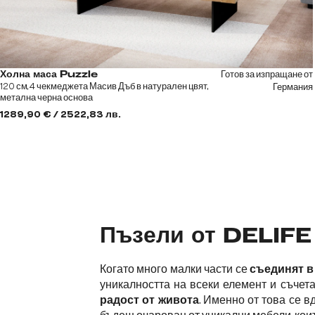
Готов за изпращане от
Холна маса Puzzle
120 см, 4 чекмеджета Масив Дъб в натурален цвят,
Германия
метална черна основа
1289,90 € / 2522,83 лв.
Пъзели от DELIFE
Когато много малки части се
съединят в
уникалността на всеки елемент и съчет
радост от живота
. Именно от това се 