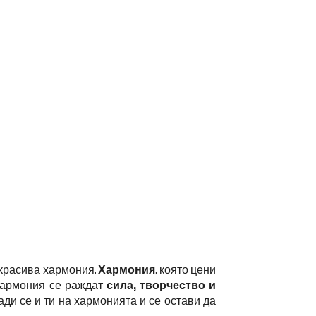
 красива хармония.
Хармония
, която цени
 хармония се раждат
сила, творчество и
ди се и ти на хармонията и се остави да