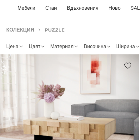
еминете към основното съдържание
Преминете към търсенето
Преминете към основната навигация
Мебели
Стаи
Вдъхновения
Ново
SAL
КОЛЕКЦИЯ
PUZZLE
Цена
Цвят
Материал
Височина
Ширина