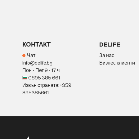
КОНТАКТ
DELIFE
Чат
За нас
info@delife.bg
Бизнес клиенти
Пон - Пет 9 - 17 ч.
0895 385 661
Извън страната: +359
895385661