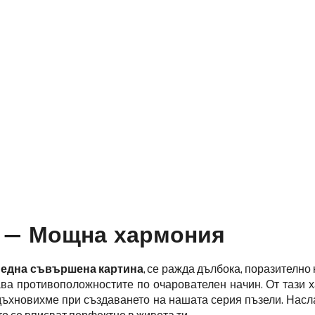
 – Мощна хармония
 една съвършена картина
, се ражда дълбока, поразително
ава противоположностите по очарователен начин. От тази
вдъхновихме при създаването на нашата серия пъзели. Насла