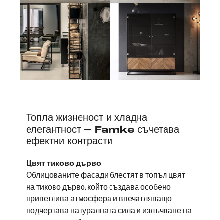
Топла жизненост и хладна
елегантност – Famke съчетава
ефектни контрасти
Цвят тиково дърво
Облицованите фасади блестят в топъл цвят
на тиково дърво, който създава особено
приветлива атмосфера и впечатляващо
подчертава натуралната сила и излъчване на