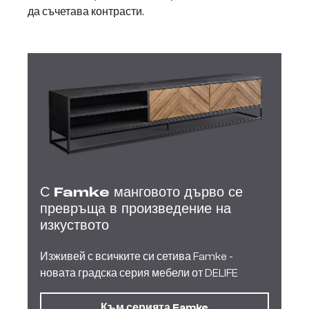
да съчетава контрасти.
С Famke манговото дърво се
превръща в произведение на
изкуството
Изживей с всичките си сетива Famke -
новата градска серия мебели от DELIFE
Към серията Famke