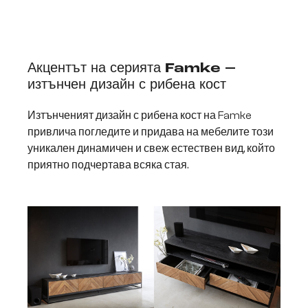
Акцентът на серията Famke –
изтънчен дизайн с рибена кост
Изтънченият дизайн с рибена кост на Famke
привлича погледите и придава на мебелите този
уникален динамичен и свеж естествен вид, който
приятно подчертава всяка стая.