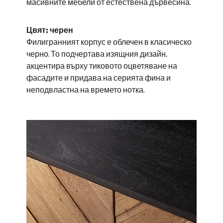
масивните мебели от естествена дървесина.
Цвят: черен
Филигранният корпус е облечен в класическо
черно. То подчертава изящния дизайн,
акцентира върху тиковото оцветяване на
фасадите и придава на серията фина и
неподвластна на времето нотка.