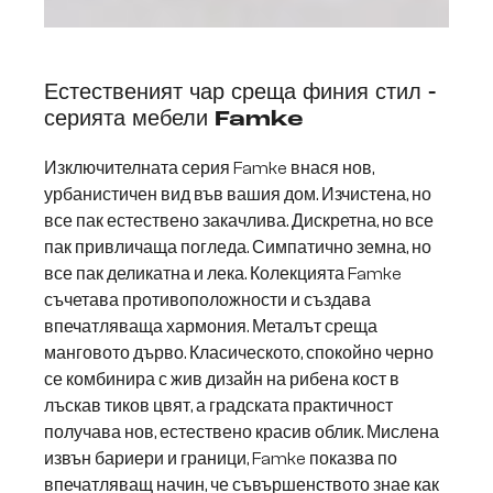
Естественият чар среща финия стил -
серията мебели Famke
Изключителната серия Famke внася нов,
урбанистичен вид във вашия дом. Изчистена, но
все пак естествено закачлива. Дискретна, но все
пак привличаща погледа. Симпатично земна, но
все пак деликатна и лека. Колекцията Famke
съчетава противоположности и създава
впечатляваща хармония. Металът среща
манговото дърво. Класическото, спокойно черно
се комбинира с жив дизайн на рибена кост в
лъскав тиков цвят, а градската практичност
получава нов, естествено красив облик. Мислена
извън бариери и граници, Famke показва по
впечатляващ начин, че съвършенството знае как