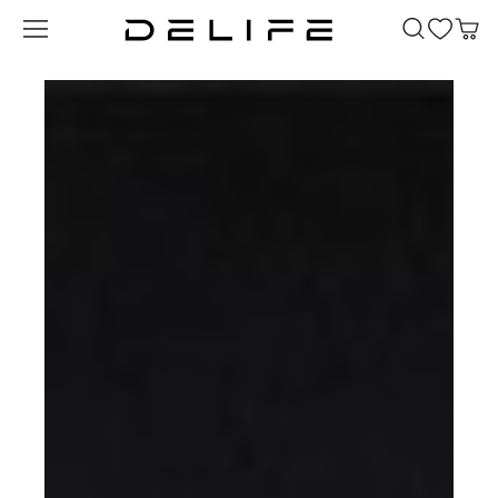
Преминете към основното съдържание