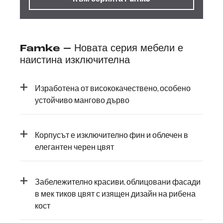
Famke – Новата серия мебели е
наистина изключителна
+
Изработена от висококачествено, особено
устойчиво мангово дърво
+
Корпусът е изключително фин и облечен в
елегантен черен цвят
+
Забележително красиви, облицовани фасади
в мек тиков цвят с изящен дизайн на рибена
кост