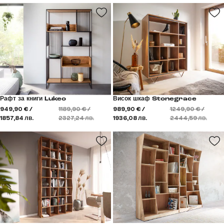
Рафт за книги Lukeo
Висок шкаф Stonegrace
949,90 € /
1189,90 € /
989,90 € /
1249,90 € /
1857,84 лв.
2327,24 лв.
1936,08 лв.
2444,59 лв.