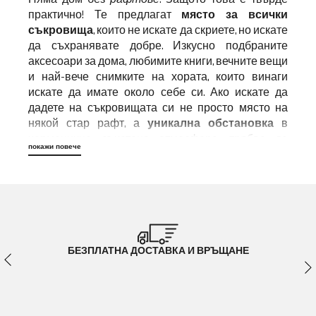
практично! Те предлагат
място за всички
съкровища
, които не искате да скриете, но искате
да съхранявате добре. Изкусно подбраните
аксесоари за дома, любимите книги, вечните вещи
и най-вече снимките на хората, които винаги
искате да имате около себе си. Ако искате да
дадете на съкровищата си не просто място на
някой стар рафт, а
уникална обстановка
в
хармонично съчетана атмосфера, трябва да
покажи повече
купите рафтовете си от DELIFE. Защото
независимо дали търсите бели рафтове, железни
рафтове или прекрасни рафтове от акация,
ние
винаги предлагаме онзи много специален
дизайн, който винаги поставя всички ваши
любими предмети в светлината, която
заслужават!
БЕЗПЛАТНА ДОСТАВКА И ВРЪЩАНЕ
Просторни, подредени, с
възможност за персонализиране