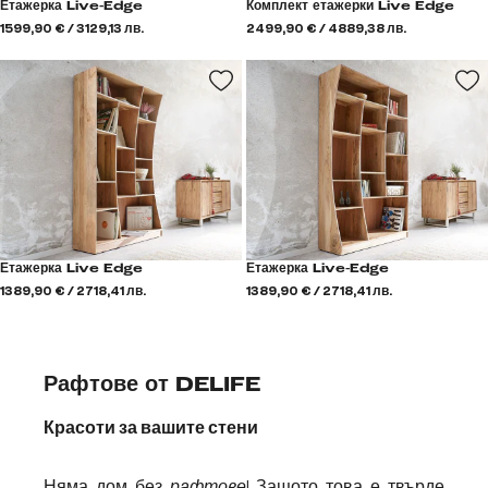
Етажерка Live-Edge
Комплект етажерки Live Edge
1599,90 € / 3129,13 лв.
2499,90 € / 4889,38 лв.
Етажерка Live Edge
Етажерка Live-Edge
1389,90 € / 2718,41 лв.
1389,90 € / 2718,41 лв.
Рафтове от DELIFE
Красоти за вашите стени
Няма дом без
рафтове
! Защото това е твърде