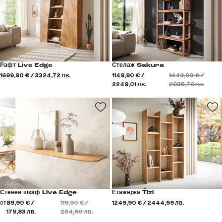
Рафт Live Edge
Стелаж Sakura
1699,90 € / 3324,72 лв.
1149,90 € /
1449,90 € /
2249,01 лв.
2835,76 лв.
Стенен шкаф Live Edge
Етажерка Tizi
от
89,90 € /
119,90 € /
1249,90 € / 2444,59 лв.
175,83 лв.
234,50 лв.