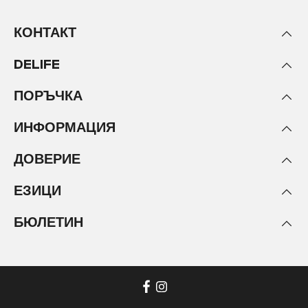
Невинаги е лесно да се създаде необходимото
пространство за многото красиви декоративни
КОНТАКТ
елементи, книги и лични вещи, които правят
апартамента ви ваш дом. Жилищното ви
DELIFE
пространство е ограничено и различните мебели
трябва да се съчетават хармонично.
Във всяка
ПОРЪЧКА
стая обаче има подходящо място за
практична етажерка
. Независимо дали
ИНФОРМАЦИЯ
използвате пространството по стените за
създаване на визуални акценти, или като място за
ДОВЕРИЕ
съхранение на работни принадлежности и книги,
рафтът ви предлага много различни възможности
ЕЗИЦИ
за умело излагане на любимите ви предмети.
БЮЛЕТИН
Създаване на визуални акценти с
подходящи рафтове
За малки и тесни помещения е най-добре да
използвате
стенни рафтове
, за да
оползотворите максимално наличното