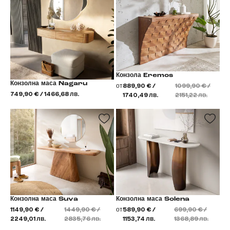
Конзола Eremos
Конзолна маса Nagaru
от
889,90 € /
1099,90 € /
749,90 € / 1466,68 лв.
1740,49 лв.
2151,22 лв.
Конзолна маса Suva
Конзолна маса Solena
1149,90 € /
1449,90 € /
от
589,90 € /
699,90 € /
2249,01 лв.
2835,76 лв.
1153,74 лв.
1368,89 лв.