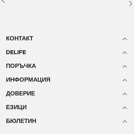
сериали, приемни, дневни на баба и дядо и в
списания за интериорен дизайн от висок клас:
ексклузивни, модерни фотьойли и
шезлонги
. Те
могат да бъдат идеалното допълнение към
обзавеждането на вашата всекидневна. Тук
можете да се облегнете,
да вдигнете краката си,
КОНТАКТ
да си поемете дълбоко въздух и да се
отпуснете
. В новия си фотьойл за всекидневна
DELIFE
можете да се наслаждавате на разговори със
семейството или приятелите си, да гледате
ПОРЪЧКА
любимия си сериал или просто да подремнете
спокойно. Тези редовни кратки периоди на
ИНФОРМАЦИЯ
почивка ще ви помогнат да презаредите по-бързо
батериите си и да се подготвите за
ДОВЕРИЕ
предизвикателствата на ежедневието.
Инвестирайте във вашата релаксация и в
ЕЗИЦИ
стилен и уютен фотьойл от DELIFE
.
БЮЛЕТИН
Подходящият фотьойл за всеки
човек