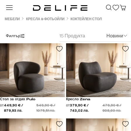
Преминете към основното съдържание
МЕБЕЛИ
КРЕСЛА & ФОТЬОЙЛИ
КОКТЕЙЛЕН СТОЛ
15 Продукта
Новини
Филтър
Стол за отдих Pulo
Кресло Zena
от
449,90 € /
549,90 € /
от
379,90 € /
479,90 € /
879,93 лв.
1075,51 лв.
743,02 лв.
938,60 лв.