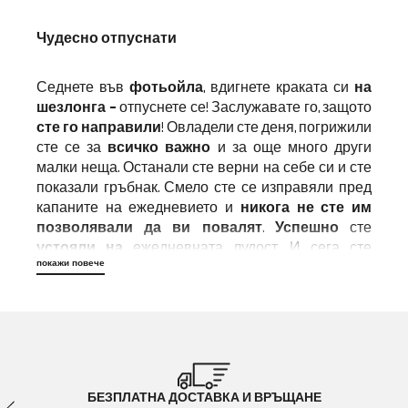
Чудесно отпуснати
Седнете във
фотьойла
, вдигнете краката си
на
шезлонга -
отпуснете се! Заслужавате го, защото
сте го направили
! Овладели сте деня, погрижили
сте се за
всичко важно
и за още много други
малки неща. Останали сте верни на себе си и сте
показали гръбнак. Смело сте се изправяли пред
капаните на ежедневието и
никога не сте им
позволявали да ви повалят
.
Успешно
сте
устояли на
ежедневната лудост. И сега сте
покажи повече
успели. Най-накрая сте пристигнали -
най-
накрая у дома
!
Фотьойли и шезлонги - модерни,
релаксиращи, удобни за общуване
Виждали сте ги в първокласни телевизионни
БЕЗПЛАТНА ДОСТАВКА И ВРЪЩАНЕ