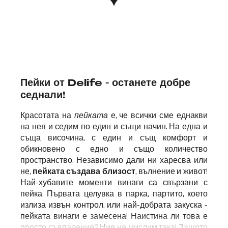
Пейки от Delife - останете добре
седнали!
Красотата на
пейката
е, че всички сме еднакви
на нея и седим по един и същи начин. На една и
съща височина, с един и същ комфорт и
обикновено с едно и също количество
пространство. Независимо дали ни харесва или
не,
пейката създава близост
, вълнение и живот!
Най-хубавите моменти винаги са свързани с
пейка. Първата целувка в парка, партито, което
излиза извън контрол, или най-добрата закуска -
пейката винаги е замесена! Наистина ли това е
просто съвпадение? Ние не мислим така! Защото