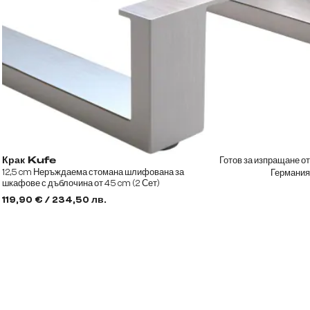
Готов за изпращане от
Крак Kufe
12,5 cm Неръждаема стомана шлифована за
Германия
шкафове с дъблочина от 45 cm (2 Сет)
119,90 € / 234,50 лв.