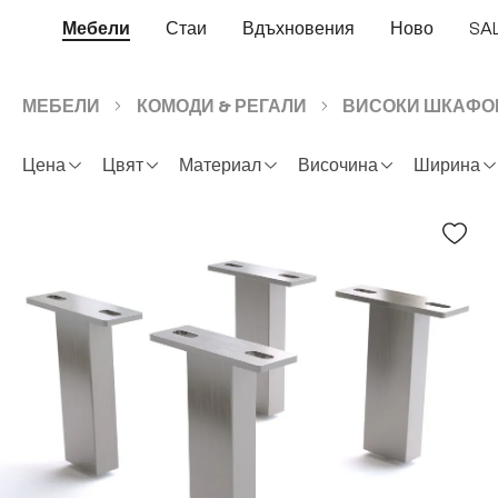
еминете към основното съдържание
Преминете към търсенето
Преминете към основната навигация
Мебели
Стаи
Вдъхновения
Ново
SA
МЕБЕЛИ
КОМОДИ & РЕГАЛИ
ВИСОКИ ШКАФО
Цена
Цвят
Материал
Височина
Ширина