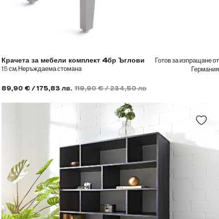
Готов за изпращане от
Крачета за мебели комплект 4бр Ъглови
15 см, Неръждаема стомана
Германия
89,90 € / 175,83 лв.
119,90 € / 234,50 лв.