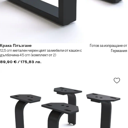
Готов за изпращане от
Крака Плъзгане
12,5 cm метален черен цвят за мебели от кашон с
Германия
дълбочина 45 cm (комплект от 2)
89,90 € / 175,83 лв.