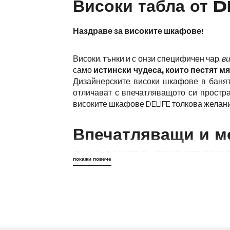
Високи табла от 
Наздраве за високите шкафове!
Високи, тънки и с онзи специфичен чар,
в
само
истински чудеса, които пестят мя
Дизайнерските високи шкафове в банят
отличават с впечатляващото си простр
високите шкафове DELIFE толкова желан
Впечатляващи и м
високите очакван
покажи повече
Все още ли търсите истинска атракция 
от DELIFE
.
Те съчетават чекмеджета
с
различни висококачествени декоративни 
тях.