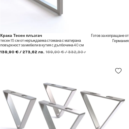
Готов за изпращане от
Крака Тесен плъзгач
тесен 15 см от неръждаема стомана с матирана
Германия
повърхност за мебели в кутия с дълбочина 40 см
(комплект от 2)
139,90 € / 273,62 лв.
169,90 € / 332,30 лв.