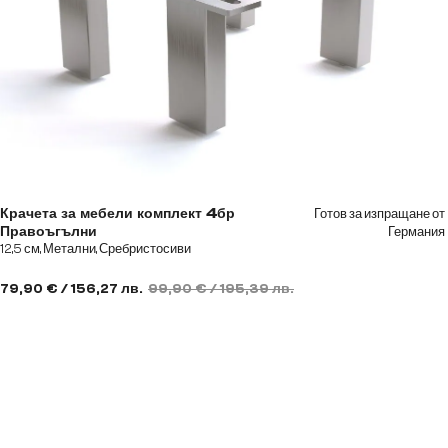
Готов за изпращане от
Крачета за мебели комплект 4бр
Германия
Правоъгълни
12,5 см, Метални, Сребристосиви
79,90 € / 156,27 лв.
99,90 € / 195,39 лв.