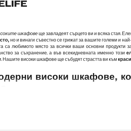
DELIFE
исоките шкафове
ще завладеят сърцето ви и всяка стая. Еле
сто,
но и винаги съвестно се грижат за вашите големи и най
а са любимото място за всички ваши основни продукти за
анство за съхранение, а във всекидневната именно този
е
и. Нашите високи шкафове ще събудят страстта ви към
краси
одерни високи шкафове, ко
ия
за вашата всекидневна? Поздравления, намерили сте го въ
 класическата елегантност на бюфетите
и практични еле
елементи, които искате да изложите в
шкафа
, високият ш