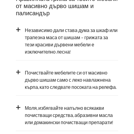
от масивно дърво шишам и
палисандър
+
Независимо дали става дума за шкаф или
трапезна маса от шишам – грижата за
тези красиви дървени мебели е
изключително лесна!
+
Почиствайте мебелите си от масивно
дърво шишам само с леко навлажнена
кърпа, като следвате посоката на релефа.
+
Моля, избягвайте напълно всякакви
почистващи средства, абразивни масла
или домакински почистващи препарати!