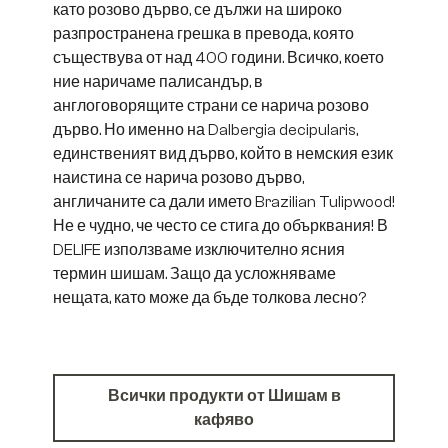
като розово дърво, се дължи на широко
разпространена грешка в превода, която
съществува от над 400 години. Всичко, което
ние наричаме палисандър, в
англоговорящите страни се нарича розово
дърво. Но именно на Dalbergia decipularis,
единственият вид дърво, който в немския език
наистина се нарича розово дърво,
англичаните са дали името Brazilian Tulipwood!
Не е чудно, че често се стига до обърквания! В
DELIFE използваме изключително ясния
термин шишам. Защо да усложняваме
нещата, като може да бъде толкова лесно?
Всички продукти от Шишам в
кафяво