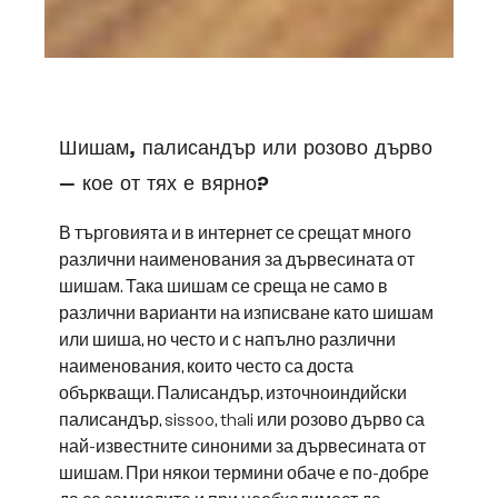
Шишам, палисандър или розово дърво
– кое от тях е вярно?
В търговията и в интернет се срещат много
различни наименования за дървесината от
шишам. Така шишам се среща не само в
различни варианти на изписване като шишам
или шиша, но често и с напълно различни
наименования, които често са доста
объркващи. Палисандър, източноиндийски
палисандър, sissoo, thali или розово дърво са
най-известните синоними за дървесината от
шишам. При някои термини обаче е по-добре