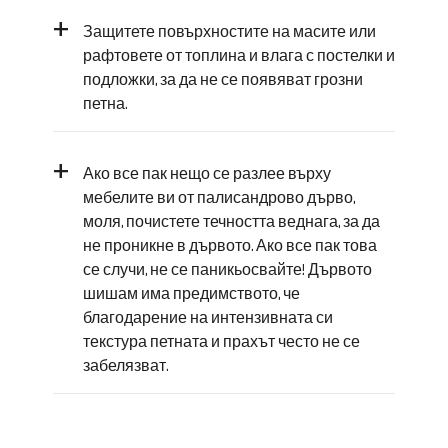
+
Защитете повърхностите на масите или
рафтовете от топлина и влага с постелки и
подложки, за да не се появяват грозни
петна.
+
Ако все пак нещо се разлее върху
мебелите ви от палисандрово дърво,
моля, почистете течността веднага, за да
не проникне в дървото. Ако все пак това
се случи, не се паникьосвайте! Дървото
шишам има предимството, че
благодарение на интензивната си
текстура петната и прахът често не се
забелязват.