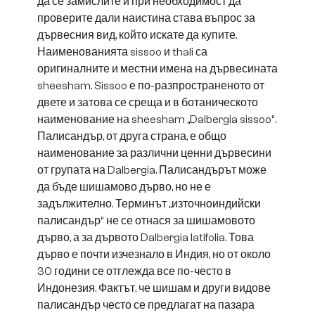
да се замислите и при необходимост да
проверите дали наистина става въпрос за
дървесния вид, който искате да купите.
Наименованията sissoo и thali са
оригиналните и местни имена на дървесината
sheesham. Sissoo е по-разпространеното от
двете и затова се среща и в ботаническото
наименование на sheesham „Dalbergia sissoo“.
Палисандър, от друга страна, е общо
наименование за различни ценни дървесини
от групата на Dalbergia. Палисандърът може
да бъде шишамово дърво, но не е
задължително. Терминът „източноиндийски
палисандър“ не се отнася за шишамовото
дърво, а за дървото Dalbergia latifolia. Това
дърво е почти изчезнало в Индия, но от около
30 години се отглежда все по-често в
Индонезия. Фактът, че шишам и други видове
палисандър често се предлагат на пазара