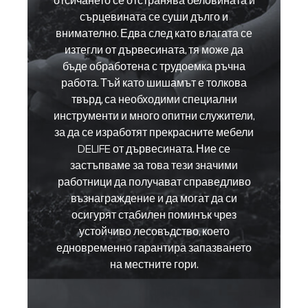
отсичането се отстранява беловината и
сърцевината се суши дълго и
внимателно. Едва след като влагата се
изтегли от дървесината, тя може да
бъде обработена с трудоемка ръчна
работа. Тъй като шишамът е толкова
твърд, са необходими специални
инструменти и много опитни служители,
за да се изработят прекрасните мебели
DELIFE от дървесината. Ние се
застъпваме за това тези значими
работници да получават справедливо
възнаграждение и да могат да си
осигурят стабилен поминък чрез
устойчиво лесовъдство, което
едновременно гарантира запазването
на местните гори.