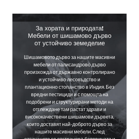
За хората и природата!
Мебели от шишамово дърво
от устойчиво земеделие
Шишамовото дърво за нашите масивни
мебели от палисандрово дърво
произхожда от държавно контролирано
и устойчиво лесовъдство и
плантационно стопанство в Индия. Без
вредни пестициди и с помощта на
подобрени и структурирани методи на
отглеждане там растат здрави и
висококачествени шишамови дървета,
които доставят най-доброто дърво за
нашите масивни мебели. След