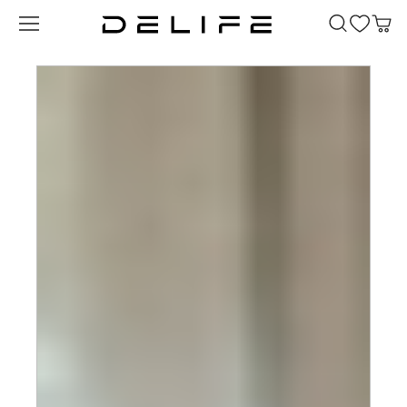
Преминете към основното съдържание