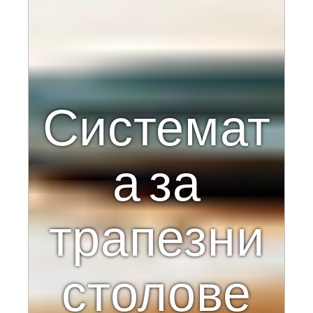
Системат
а за
трапезни
столове