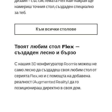
дизайн – със системата Flex най-накрая ще
намериш точния стол, създаден специално
за теб.
Към всички столове
Твоят любим стол Flex –
създаден лесно и бързо
С нашия 3D конфигуратор Roomle можеш не
само лесно да създадеш своя любим стол от
серията Flex, но и с помощта на добавена
реалност (Augmented Reality) да го
позиционираш директно в своя дом.