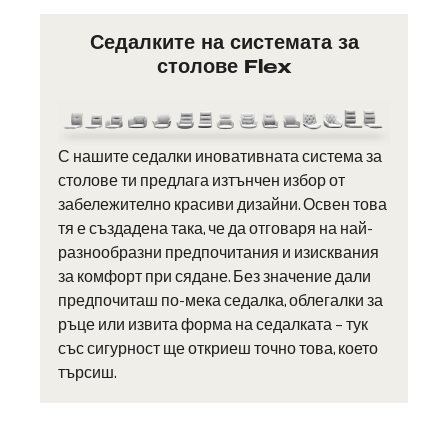
Седалките на системата за
столове Flex
С нашите седалки иновативната система за
столове ти предлага изтънчен избор от
забележително красиви дизайни. Освен това
тя е създадена така, че да отговаря на най-
разнообразни предпочитания и изисквания
за комфорт при сядане. Без значение дали
предпочиташ по-мека седалка, облегалки за
ръце или извита форма на седалката – тук
със сигурност ще откриеш точно това, което
търсиш.