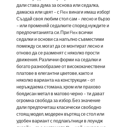
дали става дума за основа или седалка,
дамаска или цвят – с Flex винаги имаш избор!
Създай своя любим стол сам – лесно и бързо
– или променяй седалките според нуждите и
предпочитанията си. При Flex всички
седалки и основи са напълно съвместими
помежду си, могат да се монтират лесно и
отново да се разменят с няколко прости
движения. Различни форми на седалки и
богато разнообразие от висококачествени
платове в елегантни цветове, както и
няколко варианта на конструкции – от
неръждаема стомана, хром или прахово
боядисан метал в матово черно – ти дават
огромна свобода за избор. Без значение
дали предпочиташ класически свободно
стоящ модел, модерен въртящ се стол или
удобен вариант с подлакътници в лоундж