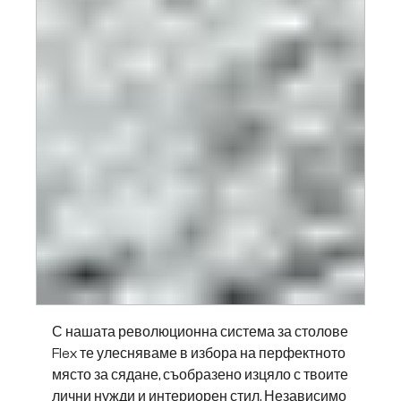
С нашата революционна система за столове
Flex те улесняваме в избора на перфектното
място за сядане, съобразено изцяло с твоите
лични нужди и интериорен стил. Независимо