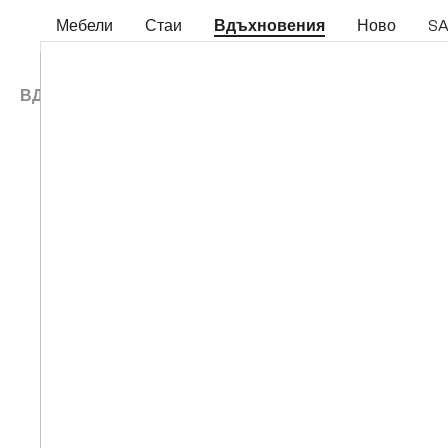
еминете към основното съдържание
Преминете към търсенето
Преминете към основната навигация
Мебели
Стаи
Вдъхновения
Ново
SA
ВДЪХНОВЕНИЯ
ИНТЕРИОРНИ СТИЛОВЕ
СР