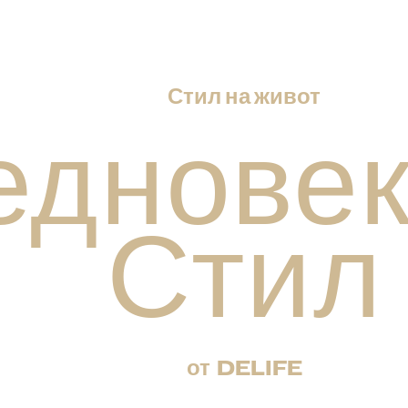
Стил на живот
еднове
Стил
от DELIFE