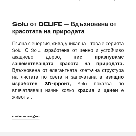
Solu от DELIFE – Вдъхновена от
красотата на природата
Пълна с енергия, жива, уникална – това е серията
Solu! С Solu, изработена от ценно и устойчиво
акациево дърво
, ние празнуваме
зашеметяващата красота на природата.
Вдъхновена от елегантната клетъчна структура
на листата по света и запечатана в
изящно
изработен 3D-фронт,
Solu показва по
впечатляващ начин колко
красив и ценен
е
животът.
mehr anzeigen