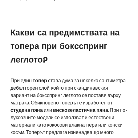
Какви са предимствата на
топера при боксспринг
леглото?
При един
топер
става дума за няколко сантиметра
дебел горен слой, който при скандинавския
вариант на боксспринг леглото се поставя върху
матрака. Обикновено топерът е изработен от
студена пяна
или
вискозеластична пяна
. При по-
луксозните модели се използват и естествени
материали като кокосови влакна, пера или конски
косъм. Топерът предлага изненадващо много