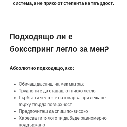
система, а не пряко от степента на твърдост.
Подходящо ли е
боксспринг легло за мен?
Абсолютно подходящо, ако:
Обичаш да спиш на мек матрак
Трудно ти е да ставаш от ниско легло
Гърбът ти често се натоварва при лежане
върху твърда повърхност
Предпочиташ да спиш по-високо
Харесва ти тялото ти да бъде равномерно
поддържано