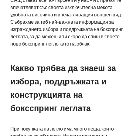
САЩ стават все по-търсени и у нас – и с право! Те
впечатляват със своята изключителна мекота,
удобната височина и впечатляващия външен вид.
Събрахме за теб най-важната информация за
изграждането, избора и поддръжката на бокспринг
леглата, за да можеш и ти скоро да спиш в своето
ново бокспринг легло като на облак.
Какво трябва да знаеш за
избора, поддръжката и
конструкцията на
боксспринг леглата
При покупката на легло има много неща, които