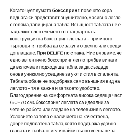
Когато чуят думата
боксспринг
, повечето хора
веднага си представят внушително, масивно легло
с голяма, тапицирана табла. Всъщност таблата не е
задължителен елемент от стандартната
конструкция на боксспринг леглата – при много
търговци тя трябва да се закупи отделно или срещу
доплащане.
При DELIFE не е така.
Ние вярваме, че
едно автентично боксспринг легло трябва винаги
да включва и подходяща табла, за да създаде
онова уникално усещане за уют и стил в спалнята.
Таблата обаче не подобрява само външния вид на
леглото – тя е важна и за твоето удобство.
Благодарение на комфортната висока седяща част
(50–70 см), боксспринг леглата са идеални за
четене, работа или гледане на телевизия в леглото.
Условието за това е наличието на качествена,
добре подплатена табла, която поддържа удобно
главата и гърба, осигурявайки пълно усещане за