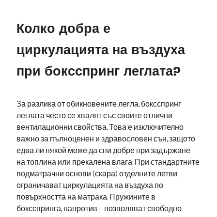
Колко добра е
циркулацията на въздуха
при боксспринг леглата?
За разлика от обикновените легла, боксспринг
леглата често се хвалят със своите отлични
вентилационни свойства. Това е изключително
важно за пълноценен и здравословен сън, защото
едва ли някой може да спи добре при задържане
на топлина или прекалена влага. При стандартните
подматрачни основи (скара) отделните летви
ограничават циркулацията на въздуха по
повърхността на матрака. Пружините в
боксспринга, напротив – позволяват свободно