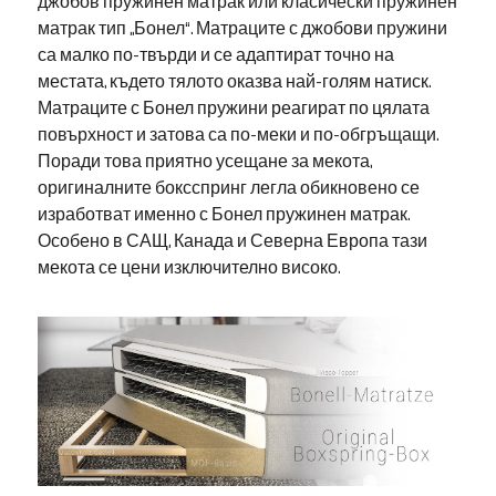
джобов пружинен матрак или класически пружинен
матрак тип „Бонел“. Матраците с джобови пружини
са малко по-твърди и се адаптират точно на
местата, където тялото оказва най-голям натиск.
Матраците с Бонел пружини реагират по цялата
повърхност и затова са по-меки и по-обгръщащи.
Поради това приятно усещане за мекота,
оригиналните боксспринг легла обикновено се
изработват именно с Бонел пружинен матрак.
Особено в САЩ, Канада и Северна Европа тази
мекота се цени изключително високо.