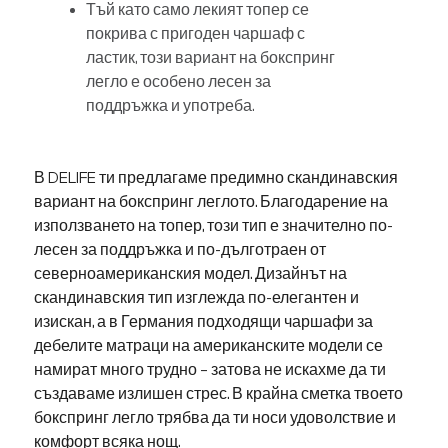
Тъй като само лекият топер се
покрива с пригоден чаршаф с
ластик, този вариант на бокспринг
легло е особено лесен за
поддръжка и употреба.
В DELIFE ти предлагаме предимно скандинавския
вариант на бокспринг леглото. Благодарение на
използването на топер, този тип е значително по-
лесен за поддръжка и по-дълготраен от
северноамериканския модел. Дизайнът на
скандинавския тип изглежда по-елегантен и
изискан, а в Германия подходящи чаршафи за
дебелите матраци на американските модели се
намират много трудно – затова не искахме да ти
създаваме излишен стрес. В крайна сметка твоето
бокспринг легло трябва да ти носи удоволствие и
комфорт всяка нощ.