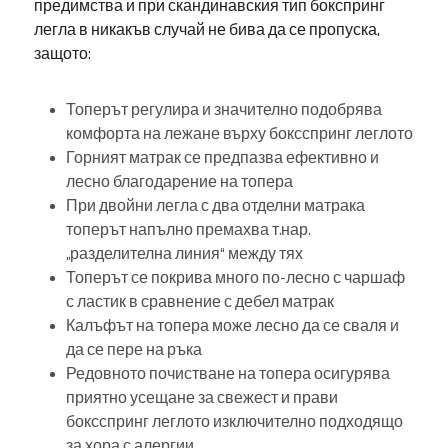
предимства и при скандинавския тип бокспринг
легла в никакъв случай не бива да се пропуска,
защото:
Топерът регулира и значително подобрява
комфорта на лежане върху боксспринг леглото
Горният матрак се предпазва ефективно и
лесно благодарение на топера
При двойни легла с два отделни матрака
топерът напълно премахва т.нар.
„разделителна линия“ между тях
Топерът се покрива много по-лесно с чаршаф
с ластик в сравнение с дебел матрак
Калъфът на топера може лесно да се сваля и
да се пере на ръка
Редовното почистване на топера осигурява
приятно усещане за свежест и прави
боксспринг леглото изключително подходящо
за хора с алергии