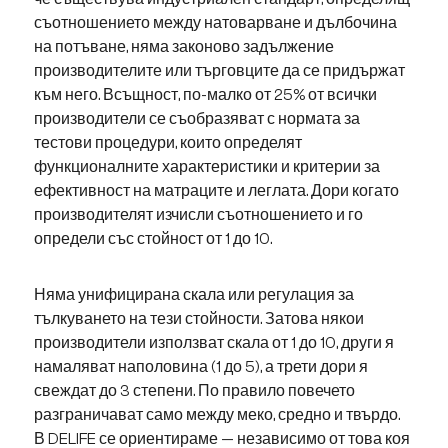
съотношението между натоварване и дълбочина
на потъване, няма законово задължение
производителите или търговците да се придържат
към него. Всъщност, по-малко от 25% от всички
производители се съобразяват с нормата за
тестови процедури, които определят
функционалните характеристики и критерии за
ефективност на матраците и леглата. Дори когато
производителят изчисли съотношението и го
определи със стойност от 1 до 10.
Няма унифицирана скала или регулация за
тълкуването на тези стойности. Затова някои
производители използват скала от 1 до 10, други я
намаляват наполовина (1 до 5), а трети дори я
свеждат до 3 степени. По правило повечето
разграничават само между меко, средно и твърдо.
В DELIFE се ориентираме — независимо от това коя