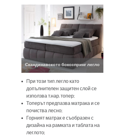
Скандинавското боксспринг легло
При този тип легло като
допълнителен защитен слой се
използва т.нар. топер;
Топерът предпазва матрака и се
почиства лесно;
Горният матрак е съобразен с
дизайна на рамката и таблата на
леглото;