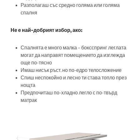
Разполагаш със средно голяма или голяма
спалня
Не е най-добрият избор, ако:
Спалнята е много малка – боксспринг леглата
могат да направят помещението да изглежда
още по-тясно
Имаш нисък ръст, но по-едро телосложение
Спиш неспокойно и лесно ти става топло през
нощта
Предпочиташ по-хладно легло с по-твърд
матрак