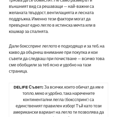
трябва да се обмислят. Не само размерът и
външният вид са решаващи — най-важни са
желаната твърдост, вентилацията и лесната
поддръжка. Именно тези фактори могат да
превърнат едно легло в истинска мечта или в
кошмар за спалнята.
Дали боксспринг леглото е подходящо и за теб, на
какво да обърнеш внимание при покупка и кои
съвети да следваш при почистване — всичко това
сме обобщили за теб ясно и удобно на тази
страница.
DELIFE Съвет:
За всички, които обичат да им е
топло, меко и удобно, така наречените
континентални легла (боксспринг) са
единственият правилен избор! Тъй като този
американски вариант на легло ти позволява да