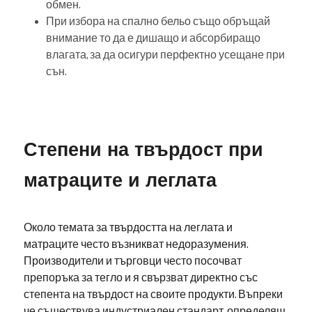
обмен.
При избора на спално бельо също обръщай
внимание то да е дишащо и абсорбиращо
влагата, за да осигури перфектно усещане при
сън.
Степени на твърдост при
матраците и леглата
Около темата за твърдостта на леглата и
матраците често възникват недоразумения.
Производители и търговци често посочват
препоръка за тегло и я свързват директно със
степента на твърдост на своите продукти. Въпреки
че съществува индустриален стандарт, определящ