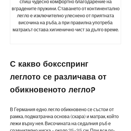
спиш чудесно комфортно благодарение на
вградените пружини. Ставането от континентално
легло е изключително улеснено от приятната
височина на ръба, а при правилна употреба
матракът остава хигиенично чист за дълго време.
С какво боксспринг
леглото се различава от
обикновеното легло?
В Германия едно легло обикновено се състои от
рамка, подматрачна основа (скара) и матрак, който
лежи върху нея. Височината на седалния ръб е
сравнително ниска – около 25–35 см. При все по-