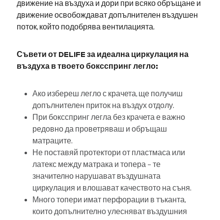
движение на въздуха и дори при всяко обръщане и
движение освобождават допълнителен въздушен
поток, който подобрява вентилацията.
Съвети от DELIFE за идеална циркулация на
въздуха в твоето боксспринг легло:
Ако избереш легло с крачета, ще получиш
допълнителен приток на въздух отдолу.
При боксспринг легла без крачета е важно
редовно да проветряваш и обръщаш
матраците.
Не поставяй протектори от пластмаса или
латекс между матрака и топера – те
значително нарушават въздушната
циркулация и влошават качеството на съня.
Много топери имат перфорации в тъканта,
които допълнително улесняват въздушния