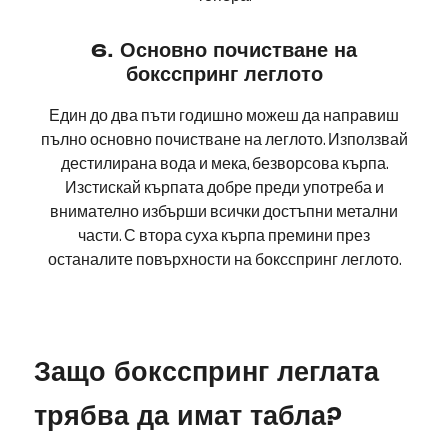
6. Основно почистване на
боксспринг леглото
Един до два пъти годишно можеш да направиш
пълно основно почистване на леглото. Използвай
дестилирана вода и мека, безворсова кърпа.
Изстискай кърпата добре преди употреба и
внимателно избърши всички достъпни метални
части. С втора суха кърпа премини през
останалите повърхности на боксспринг леглото.
Защо боксспринг леглата
трябва да имат табла?