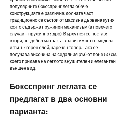
популярните боксспринг легла обаче
конструкцията е различна: долната част
традиционно се състои от масивна дървена кутия,
която съдържа пружинен механизъм (в повечето
случаи – пружинно ядро). Върху нея се поставя
втори, по-дебел матрак, а в зависимост от модела –
и тънък горен слой, наречен топер. Така се
получава височина на седалния ръб от поне 50 см,
което придава на леглото внушителен и елегантен
външен вид.
Боксспринг леглата се
предлагат в два основни
варианта: