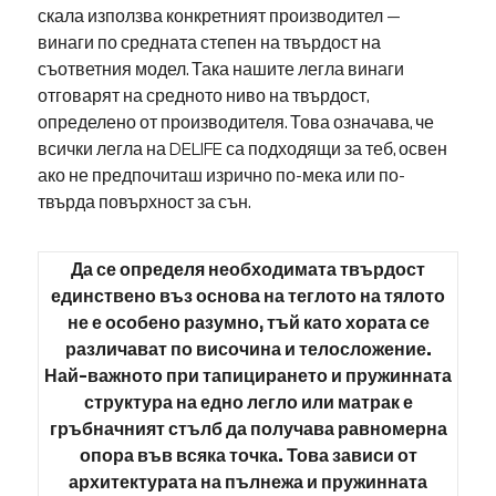
скала използва конкретният производител —
винаги по средната степен на твърдост на
съответния модел. Така нашите легла винаги
отговарят на средното ниво на твърдост,
определено от производителя. Това означава, че
всички легла на DELIFE са подходящи за теб, освен
ако не предпочиташ изрично по-мека или по-
твърда повърхност за сън.
Да се определя необходимата твърдост
единствено въз основа на теглото на тялото
не е особено разумно, тъй като хората се
различават по височина и телосложение.
Най-важното при тапицирането и пружинната
структура на едно легло или матрак е
гръбначният стълб да получава равномерна
опора във всяка точка. Това зависи от
архитектурата на пълнежа и пружинната