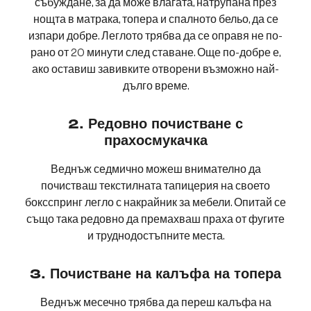
събуждане, за да може влагата, натрупана през
нощта в матрака, топера и спалното бельо, да се
изпари добре. Леглото трябва да се оправя не по-
рано от 20 минути след ставане. Още по-добре е,
ако оставиш завивките отворени възможно най-
дълго време.
2. Редовно почистване с
прахосмукачка
Веднъж седмично можеш внимателно да
почистваш текстилната тапицерия на своето
боксспринг легло с накрайник за мебели. Опитай се
също така редовно да премахваш праха от фугите
и труднодостъпните места.
3. Почистване на калъфа на топера
Веднъж месечно трябва да переш калъфа на