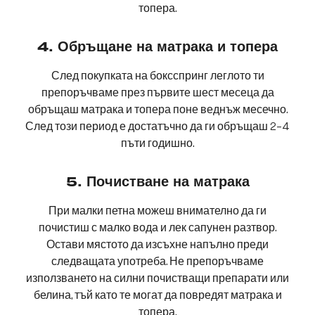
топера.
4. Обръщане на матрака и топера
След покупката на боксспринг леглото ти
препоръчваме през първите шест месеца да
обръщаш матрака и топера поне веднъж месечно.
След този период е достатъчно да ги обръщаш 2–4
пъти годишно.
5. Почистване на матрака
При малки петна можеш внимателно да ги
почистиш с малко вода и лек сапунен разтвор.
Остави мястото да изсъхне напълно преди
следващата употреба. Не препоръчваме
използването на силни почистващи препарати или
белина, тъй като те могат да повредят матрака и
топера.