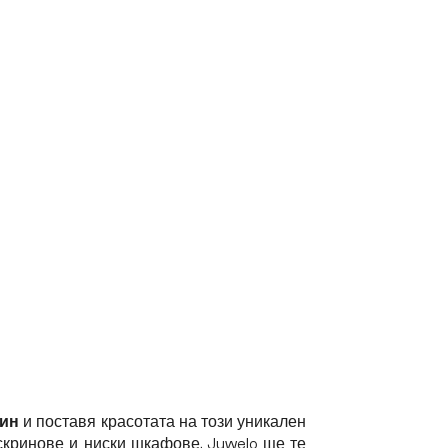
чин
и поставя красотата на този уникален
скринове и ниски шкафове, Juwelo ще те