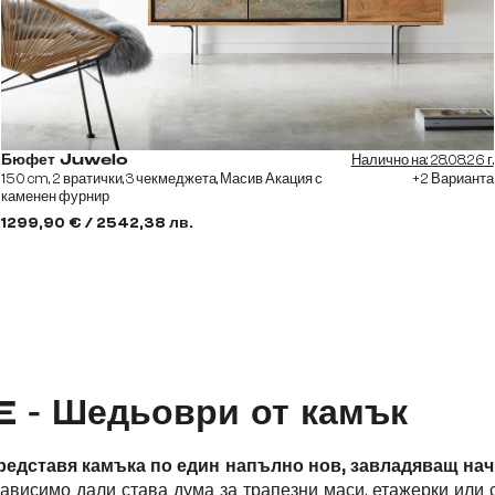
Налично на: 28.08.26 г.
Бюфет Juwelo
150 cm, 2 вратички, 3 чекмеджета, Масив Акация с
+2 Варианта
каменен фурнир
1299,90 € / 2542,38 лв.
 - Шедьоври от камък
редставя камъка по един напълно нов, завладяващ на
ависимо дали става дума за трапезни маси, етажерки или 