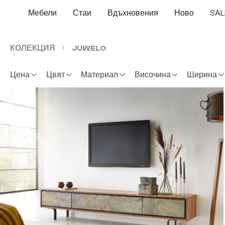
еминете към основното съдържание
Преминете към търсенето
Преминете към основната навигация
Мебели
Стаи
Вдъхновения
Ново
SAL
КОЛЕКЦИЯ
JUWELO
Цена
Цвят
Материал
Височина
Ширина