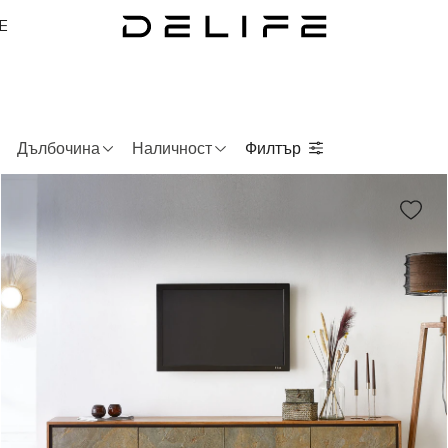
E
Дълбочина
Наличност
Филтър