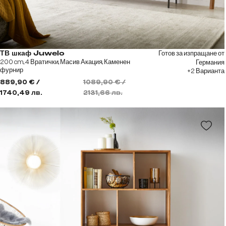
Готов за изпращане от
ТВ шкаф Juwelo
200 cm, 4 Вратички, Масив Акация, Каменен
Германия
фурнир
+2 Варианта
889,90 € /
1089,90 € /
1740,49 лв.
2131,66 лв.