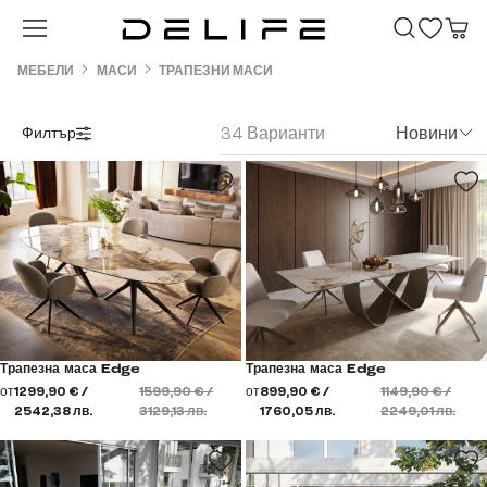
Преминете към основното съдържание
МЕБЕЛИ
МАСИ
ТРАПЕЗНИ МАСИ
34 Варианти
Новини
Филтър
Трапезна маса Edge
Трапезна маса Edge
от
1299,90 € /
1599,90 € /
от
899,90 € /
1149,90 € /
2542,38 лв.
3129,13 лв.
1760,05 лв.
2249,01 лв.