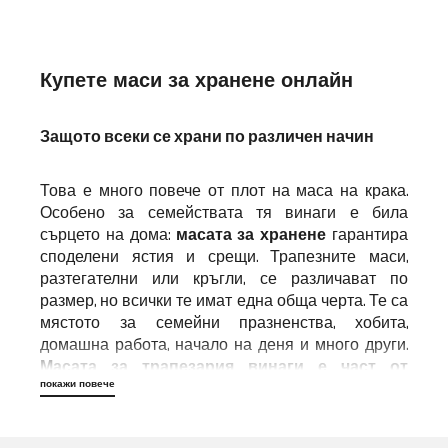
Купете маси за хранене онлайн
Защото всеки се храни по различен начин
Това е много повече от плот на маса на крака.
Особено за семействата тя винаги е била
сърцето на дома:
масата за хранене
гарантира
споделени ястия и срещи. Трапезните маси,
разтегателни или кръгли, се различават по
размер, но всички те имат една обща черта. Те са
мястото за семейни празненства, хобита,
домашна работа, начало на деня и много други.
Масата за трапезария винаги е част от
покажи повече
страстта
- ето защо в DELIFE ще откриете
селекция от първокласни маси в различни версии
онлайн. Масивната дървесина или материалите