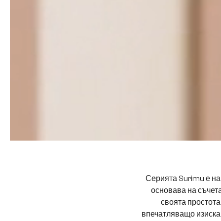
Серията Surimu е на
основава на съчет
своята простота
впечатляващо изискан