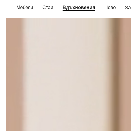
еминете към основното съдържание
Преминете към търсенето
Преминете към основната навигация
Мебели
Стаи
Вдъхновения
Ново
SA