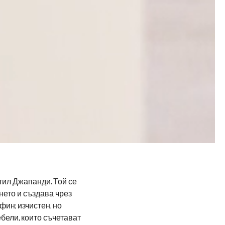
тил Джапанди. Той се
ето и създава чрез
ин; изчистен, но
бели, които съчетават