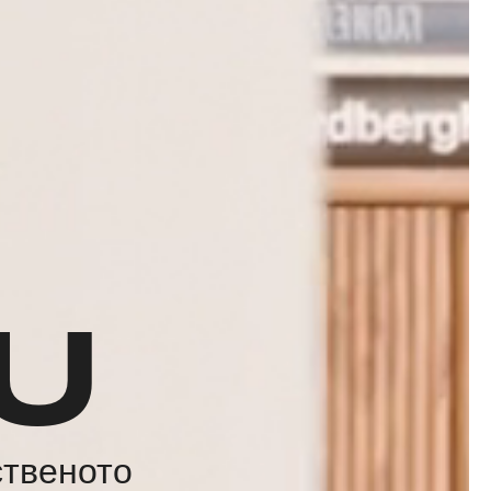
U
ственото