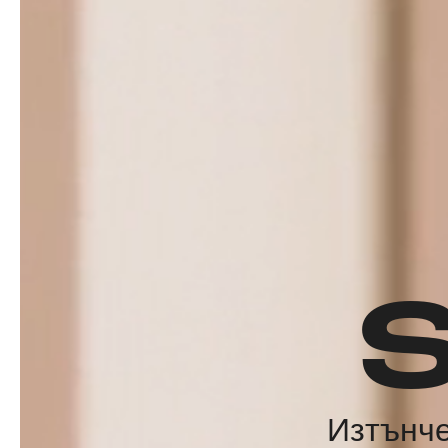
Изтънче