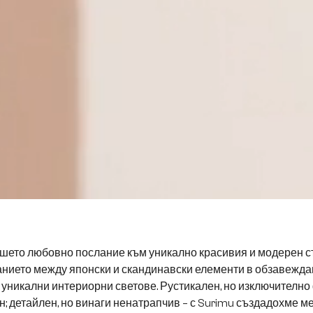
шето любовно послание към уникално красивия и модерен с
анието между японски и скандинавски елементи в обзавеждан
 уникални интериорни светове. Рустикален, но изключително ф
; детайлен, но винаги ненатрапчив – с Surimu създадохме ме