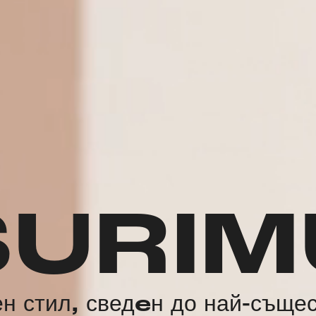
SURIM
н стил, сведeн до най-съще