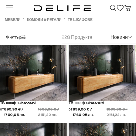
Преминете към основното съдържание
МЕБЕЛИ
КОМОДИ & РЕГАЛИ
ТВ ШКАФОВЕ
228 Продукта
Новини
Филтър
ТВ шкаф Shavani
ТВ шкаф Shavani
от
899,90 € /
1099,90 € /
от
899,90 € /
1099,90 € /
1760,05 лв.
2151,22 лв.
1760,05 лв.
2151,22 лв.