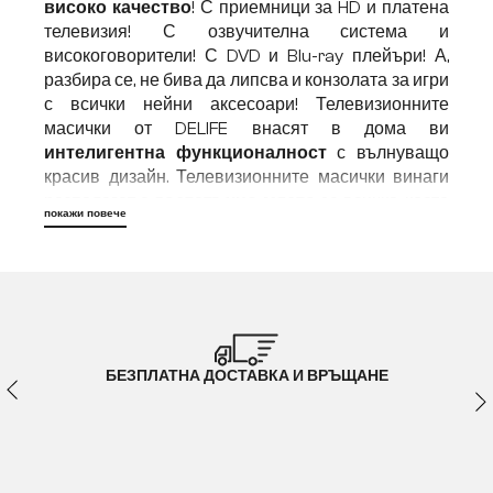
високо качество
! С приемници за HD и платена
телевизия! С озвучителна система и
високоговорители! С DVD и Blu-ray плейъри! А,
разбира се, не бива да липсва и конзолата за игри
с всички нейни аксесоари! Телевизионните
масички от DELIFE внасят в дома ви
интелигентна функционалност
с вълнуващо
красив дизайн. Телевизионните масички винаги
разполагат с
достатъчно място за
всичко, което
покажи повече
прави гледането на телевизия
още по-
вълнуващо, по-реалистично и просто много,
много по-добро
! Да живеят телевизионните
масички!
Как да намерите идеалната ТВ
БЕЗПЛАТНА ДОСТАВКА И ВРЪЩАНЕ
масичка
Изборът на подходяща телевизионна масичка
вече не е толкова лесен, колкото беше преди. Не
само че
голямото разнообразие от форми,