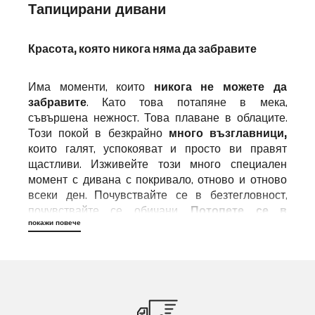
Тапицирани дивани
Красота, която никога няма да забравите
Има моменти, които
никога не можете да
забравите
. Като това потапяне в мека,
съвършена нежност. Това плаване в облаците.
Този покой в безкрайно
много възглавници,
които галят, успокояват и просто ви правят
щастливи. Изживейте този много специален
момент с дивана с покривало, отново и отново
всеки ден. Почувствайте се в безтегловност,
почувствайте се обичани.
Потопете се в
покажи повече
незабравима красота
и се върнете... обратно към
себе си.
Дивани със селски дух
За някои семплият дизайн може да скрива