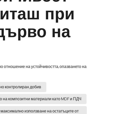
читаш при
дърво на
по отношение на устойчивостта, опазването на
но контролиран добив
о на композитни материали като MDF и ПДЧ
 максимално използване на остатъците от