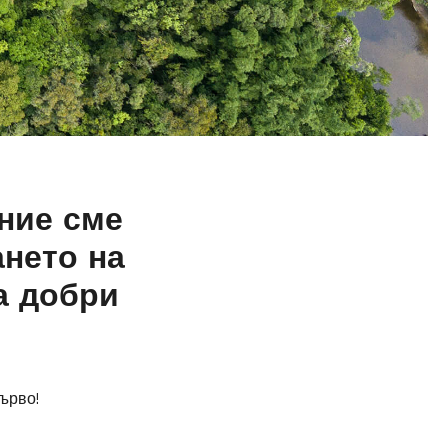
ние сме
ането на
а добри
ърво!