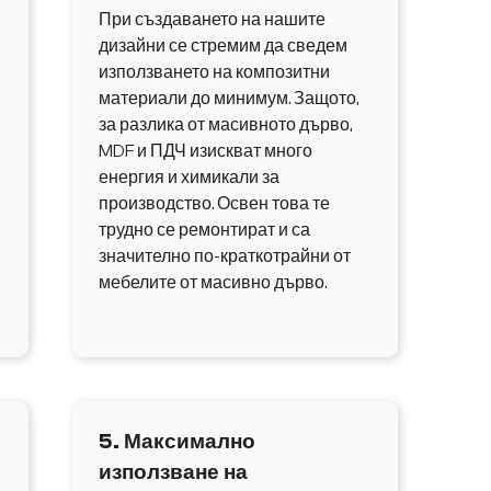
При създаването на нашите
дизайни се стремим да сведем
използването на композитни
материали до минимум. Защото,
за разлика от масивното дърво,
MDF и ПДЧ изискват много
енергия и химикали за
производство. Освен това те
трудно се ремонтират и са
значително по-краткотрайни от
мебелите от масивно дърво.
5. Максимално
използване на