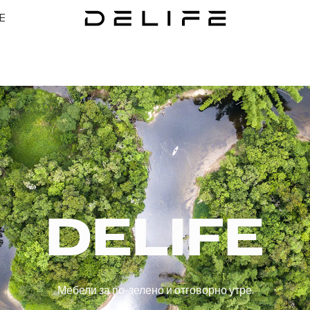
E
DELIFE
Мебели за по-зелено и отговорно утре.