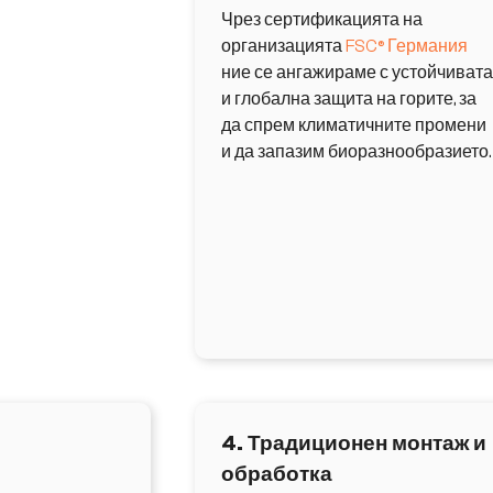
Чрез сертификацията на
организацията
FSC® Германия
ние се ангажираме с устойчивата
и глобална защита на горите, за
да спрем климатичните промени
и да запазим биоразнообразието.
4. Традиционен монтаж и
обработка