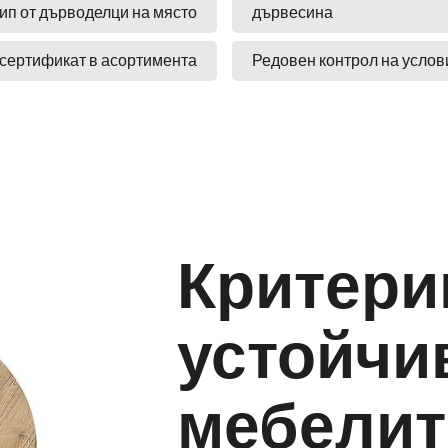
кип от дърводелци на място
дървесина
 сертификат в асортимента
Редовен контрол на услови
Критери
устойчи
мебелит