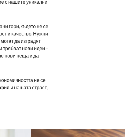
ме с нашите уникални
ни гори, където не се
ст и качество. Нужни
 могат да изградят
и трябват нови идеи –
ме нови неща и да
икономичността не се
офия и нашата страст,