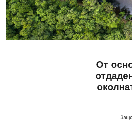
От осн
отдаден
околна
Защо