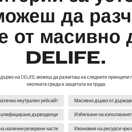
можеш да раз
е от масивно 
DELIFE.
дърво на DELIFE, можеш да разчиташ на следните принципи 
околната среда и защитата на труда:
атично неутрален уебсайт
Масивно дърво от държав
квалифицирани дърводелци
Избягване на използванет
на налични резервни части
Икономия на ресурси чрез