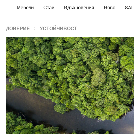
еминете към основното съдържание
Преминете към търсенето
Преминете към основната навигация
Мебели
Стаи
Вдъхновения
Ново
SAL
ДОВЕРИЕ
УСТОЙЧИВОСТ