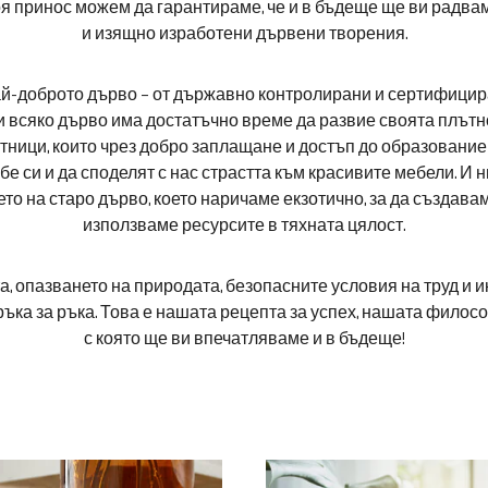
я принос можем да гарантираме, че и в бъдеще ще ви радва
и изящно изработени дървени творения.
ай-доброто дърво – от държавно контролирани и сертифицира
и всяко дърво има достатъчно време да развие своята плътно
тници, които чрез добро заплащане и достъп до образование
бе си и да споделят с нас страстта към красивите мебели. И н
то на старо дърво, което наричаме екзотично, за да създава
използваме ресурсите в тяхната цялост.
а, опазването на природата, безопасните условия на труд и 
ръка за ръка. Това е нашата рецепта за успех, нашата филос
с която ще ви впечатляваме и в бъдеще!