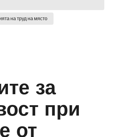
ята на труд на място
ите за
вост при
е от