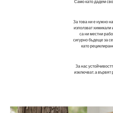
Само като дадем сво
За това ни е нужно н
използват химикали 
са ни местни рабо
сигурно бъдеще за се
като рециклиране
За нас устойчивостт
изключват, а вървят 