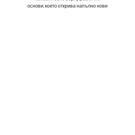
основи, което открива напълно нови
възможности за създаване на
впечатляващи акценти.