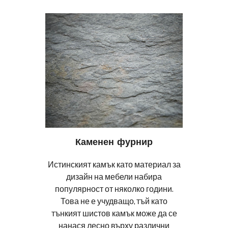
Каменен фурнир
Истинският камък като материал за
дизайн на мебели набира
популярност от няколко години.
Това не е учудващо, тъй като
тънкият шистов камък може да се
нанася лесно върху различни