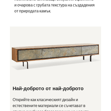
и очарова с грубата текстура на създадения
от природата камък.
Най-доброто от най-доброто
Открийте как класическият дизайн и
естествените материали се съчетават в