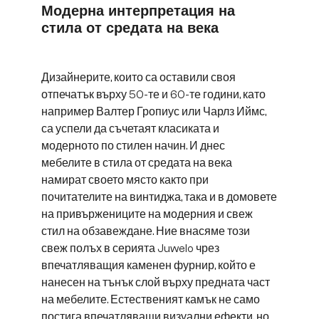
Модерна интерпретация на
стила от средата на века
Дизайнерите, които са оставили своя
отпечатък върху 50-те и 60-те години, като
например Валтер Гропиус или Чарлз Иймс,
са успели да съчетаят класиката и
модерното по стилен начин. И днес
мебелите в стила от средата на века
намират своето място както при
почитателите на винтиджа, така и в домовете
на привържениците на модерния и свеж
стил на обзавеждане. Ние внасяме този
свеж полъх в серията Juwelo чрез
впечатляващия каменен фурнир, който е
нанесен на тънък слой върху предната част
на мебелите. Естественият камък не само
постига впечатляващи визуални ефекти, но