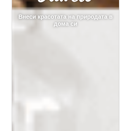
Внеси красотата на природата в
дома си