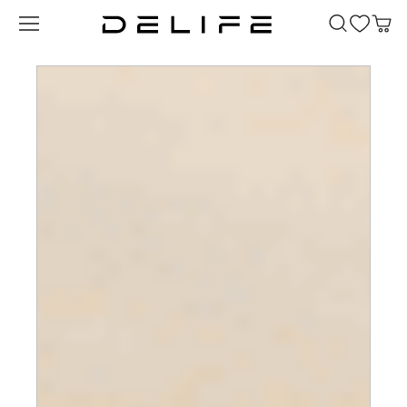
Преминете към основното съдържание