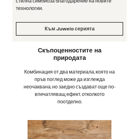
стилна симбиоза благодарение на новите
технологии.
Към Juwelo серията
Скъпоценностите на
природата
Комбинация от два материала, която на
пръв поглед може да изглежда
неочаквана, но заедно създават още по-
впечатляващ ефект, отколкото
поотделно.