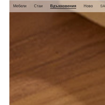
еминете към основното съдържание
Преминете към търсенето
Преминете към основната навигация
Мебели
Стаи
Вдъхновения
Ново
SA