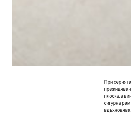
При серията
преживявани
плоска, а ви
сигурна рам
вдъхновява 