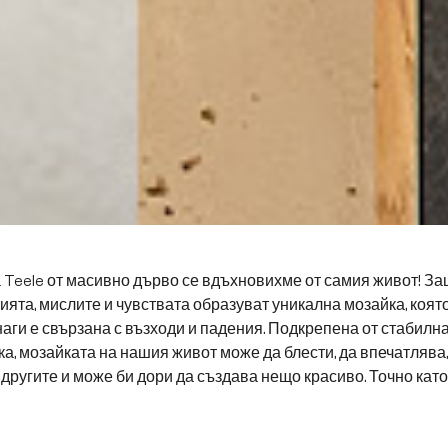
 Teele от масивно дърво се вдъхновихме от самия живот! З
ята, мислите и чувствата образуват уникална мозайка, която
наги е свързана с възходи и падения. Подкрепена от стабилна
ка, мозайката на нашия живот може да блести, да впечатлява,
другите и може би дори да създава нещо красиво. Точно като 