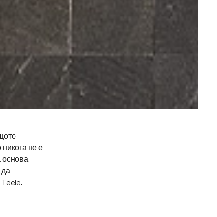
ащото
 никога не е
 основа,
 да
Teele.