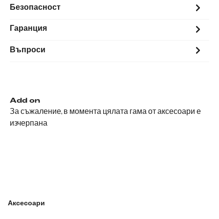
Безопасност
Гаранция
Въпроси
Add on
За съжаление, в момента цялата гама от аксесоари е
изчерпана
Аксесоари