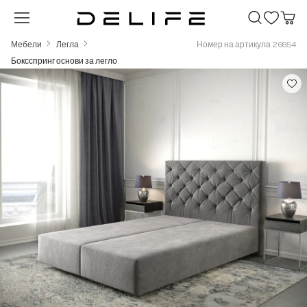
Преминете към основното съдържание
Мебели
Легла
Номер на артикула 26854
Боксспринг основи за легло
Пропуснете галерия с изображения