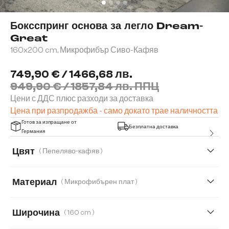
Боксспринг основа за легло Dream-
Great
160x200 cm, Микрофибър Сиво-Кафяв
749,90 € / 1466,68 лв.
949,90 € / 1857,84 лв. ППЦ
Цени с ДДС плюс разходи за доставка
Цена при разпродажба - само докато трае наличността
Готов за изпращане от
Безплатна доставка
Германия
Цвят
( Пепеляво-кафяв )
Материал
( Микрофибърен плат )
Микрофибърен плат
Изкуствена кожа
Широчина
( 160 cm )
Имитация на кожа