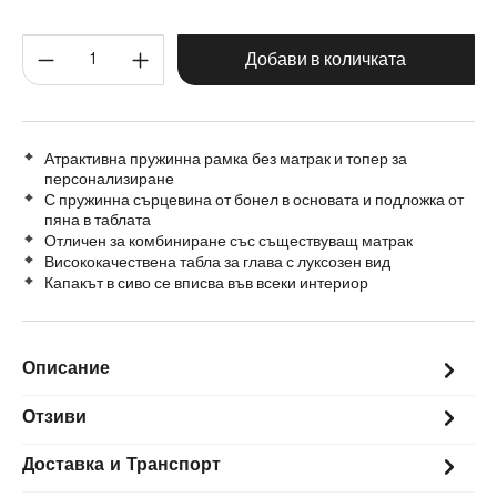
160 cm
120 cm
140 cm
180 cm
Количество на продукта: Въве
200 cm
Добави в количката
Атрактивна пружинна рамка без матрак и топер за
персонализиране
С пружинна сърцевина от бонел в основата и подложка от
пяна в таблата
Отличен за комбиниране със съществуващ матрак
Висококачествена табла за глава с луксозен вид
Капакът в сиво се вписва във всеки интериор
Описание
Отзиви
Доставка и Транспорт