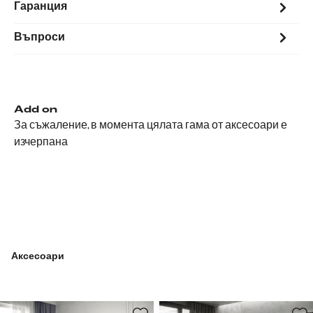
Гаранция
Въпроси
Add on
За съжаление, в момента цялата гама от аксесоари е
изчерпана
Аксесоари