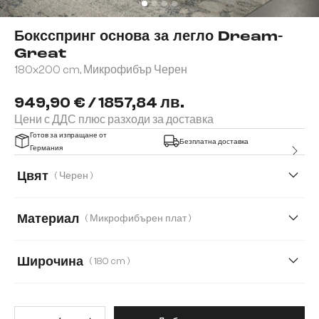
Боксспринг основа за легло Dream-
Great
180x200 cm, Микрофибър Черен
949,90 € / 1857,84 лв.
Цени с ДДС плюс разходи за доставка
Готов за изпращане от
Безплатна доставка
Германия
Цвят
( Черен )
Материал
( Микрофибърен плат )
Микрофибърен плат
Изкуствена кожа
Широчина
( 180 cm )
Имитация на кожа
160 cm
180 cm
120 cm
140 cm
Количество на продукта: Въве