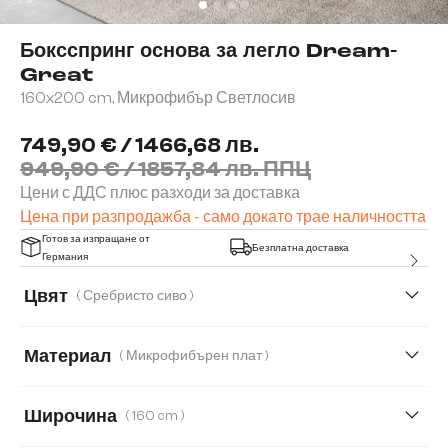
Боксспринг основа за легло Dream-
Great
160x200 cm, Микрофибър Светлосив
749,90 € / 1466,68 лв.
949,90 € / 1857,84 лв. ППЦ
Цени с ДДС плюс разходи за доставка
Цена при разпродажба - само докато трае наличността
Готов за изпращане от
Безплатна доставка
Германия
Цвят
( Сребристо сиво )
Материал
( Микрофибърен плат )
Микрофибърен плат
Изкуствена кожа
Широчина
( 160 cm )
Имитация на кожа