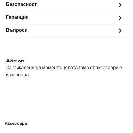
Безопасност
Гаранция
Въпроси
Add on
За съжаление, в момента цялата гама от аксесоари е
изчерпана
Аксесоари