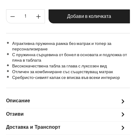
160 cm
120 cm
140 cm
180 cm
Количество на продукта: Въве
200 cm
Добави в количката
Атрактивна пружинна рамка без матрак и топер за
персонализиране
С пружинна сърцевина от бонел в основата и подложка от
пяна в таблата
Висококачествена табла за глава с луксозен вид
Отличен за комбиниране със съществуващ матрак
Сребристо-сивият капак се вписва във всеки интериор
Описание
Отзиви
Доставка и Транспорт