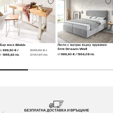
Бар маса Blokk
Легло с матрак върху пружинен
блок Dream-Well
о
999,90 € /
1399,90 € /
от
989,90 € / 1936,08 лв.
т
1955,63 лв.
2737,97 лв.
БЕЗПЛАТНА ДОСТАВКА И ВРЪЩАНЕ