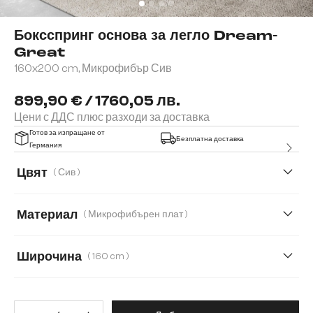
Боксспринг основа за легло Dream-
Great
160x200 cm, Микрофибър Сив
899,90 € / 1760,05 лв.
Цени с ДДС плюс разходи за доставка
Готов за изпращане от
Безплатна доставка
Германия
Цвят
( Сив )
Материал
( Микрофибърен плат )
Микрофибърен плат
Изкуствена кожа
Широчина
( 160 cm )
Имитация на кожа
120 cm
140 cm
160 cm
180 cm
Количество на продукта: Въве