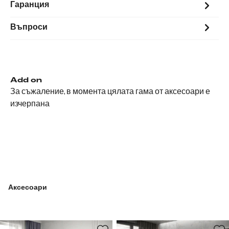
Гаранция
Въпроси
Add on
За съжаление, в момента цялата гама от аксесоари е
изчерпана
Аксесоари