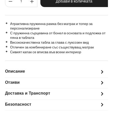
200 cm
Добави в количката
Атрактивна пружинна рамка без матрак и топер за
персонализиране
С пружинна сърцевина от бонел в основата и подложка от
пяна в таблата
Висококачествена табла за глава с луксозен вид
Отличен за комбиниране със съществуващ матрак
Сивият капак се вписва във всеки интериор
Описание
Отзиви
Доставка и Транспорт
Безопасност