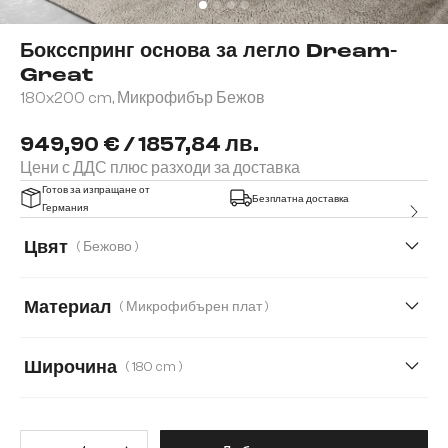
Боксспринг основа за легло Dream-
Great
180x200 cm, Микрофибър Бежов
949,90 € / 1857,84 лв.
Цени с ДДС плюс разходи за доставка
Готов за изпращане от
Безплатна доставка
Германия
Цвят
( Бежово )
Материал
( Микрофибърен плат )
Микрофибърен плат
Изкуствена кожа
Широчина
( 180 cm )
Имитация на кожа
140 cm
160 cm
180 cm
200 cm
Количество на продукта: Въве