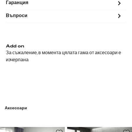
Гаранция
Въпроси
Add on
За съжаление, в момента цялата гама от аксесоари е
изчерпана
Аксесоари