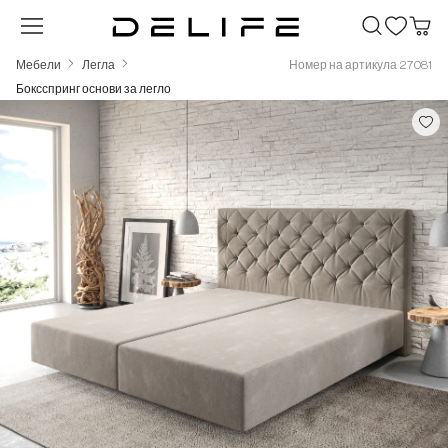
Преминете към основното съдържание
Мебели
Легла
Номер на артикула 27081
Боксспринг основи за легло
Пропуснете галерия с изображения