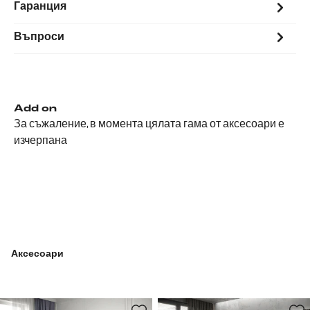
Гаранция
Въпроси
Add on
За съжаление, в момента цялата гама от аксесоари е
изчерпана
Аксесоари