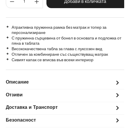
200 cm
Добави в количката
Атрактивна пружинна рамка без матрак и топер за
персонализиране
С пружинна сърцевина от бонел в основата и подложка от
пяна в таблата
Висококачествена табла за глава с луксозен вид
Отличен за комбиниране със съществуващ матрак
Сивият капак се вписва във всеки интериор
Описание
Отзиви
Доставка и Транспорт
Безопасност