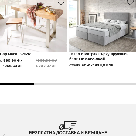
Бар маса Blokk
Легло с матрак върху пружинен
блок Dream-Well
о
999,90 € /
1399,90 € /
от
989,90 € / 1936,08 лв.
т
1955,63 лв.
2737,97 лв.
БЕЗПЛАТНА ДОСТАВКА И ВРЪЩАНЕ