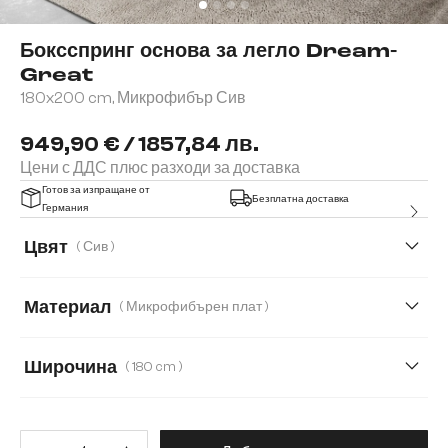
Боксспринг основа за легло Dream-
Great
180x200 cm, Микрофибър Сив
949,90 € / 1857,84 лв.
Цени с ДДС плюс разходи за доставка
Готов за изпращане от
Безплатна доставка
Германия
Цвят
( Сив )
Материал
( Микрофибърен плат )
Микрофибърен плат
Изкуствена кожа
Широчина
( 180 cm )
Имитация на кожа
120 cm
140 cm
160 cm
180 cm
Количество на продукта: Въве