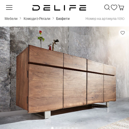
Преминете към основното съдържание
Мебели
Комоди & Регали
Бюфети
Номер на артикула 11310
Пропуснете галерия с изображения