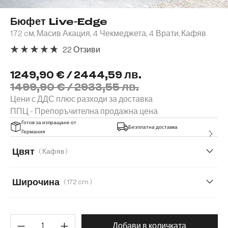
Бюфет Live-Edge
172 cм, Масив Акация, 4 Чекмеджета, 4 Врати, Кафяв
22 Отзиви
Средна оценка за 4.82 от 5 звезди
1249,90 € / 2444,59 лв.
1499,90 € / 2933,55 лв.
Цени с ДДС плюс разходи за доставка
ППЦ - Препоръчителна продажна цена
Готов за изпращане от
Безплатна доставка
Германия
Цвят
( Кафяв )
Широчина
( 172 cm )
172 cm
147 cm
Количество на продукта: Въве
Добави в количката