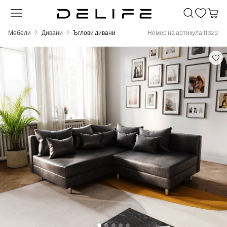
Преминете към основното съдържание
Мебели
Дивани
Ъглови дивани
Номер на артикула 11622
Пропуснете галерия с изображения