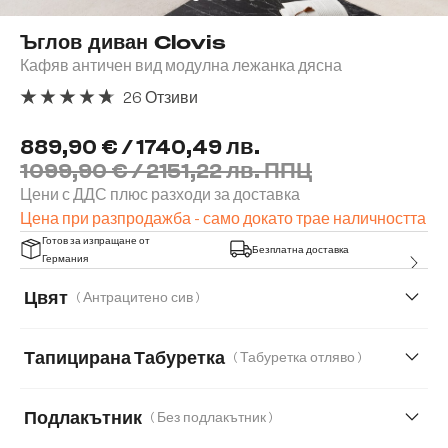
Ъглов диван Clovis
Кафяв античен вид модулна лежанка дясна
26 Отзиви
Средна оценка за 4.77 от 5 звезди
889,90 € / 1740,49 лв.
1099,90 € / 2151,22 лв. ППЦ
Цени с ДДС плюс разходи за доставка
Цена при разпродажба - само докато трае наличността
Готов за изпращане от
Безплатна доставка
Германия
Цвят
( Антрацитено сив )
Тапицирана Табуретка
( Табуретка отляво )
Табуретка отдясно
Табуретка отляво
Подлакътник
( Без подлакътник )