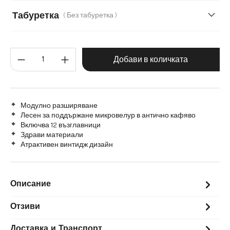
Без подлакътник
С подлакътник
Табуретка
( Без табуретка )
Без табуретка
С табуретка
Количество на продукта: Въве
Добави в количката
Модулно разширяване
Лесен за поддържане микровелур в антично кафяво
Включва 12 възглавници
Здрави материали
Атрактивен винтидж дизайн
Описание
Отзиви
Доставка и Транспорт