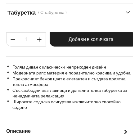
66
50
Табуретка
( С табуретка )
Без табуретка
С табуретка
Количество на продукта: Въве
Добави в количката
Голям диван с класически, непреходен дизайн
Модерната рипс материя е поразително красива и удобна
Прекрасният бежов цвят е елегантен и създава приятна
топла атмосфера
Със свободни възглавници и допълнителна табуретка за
ненадмината релаксация
Широката седалка осигурява изключително спокойно
седене
Описание