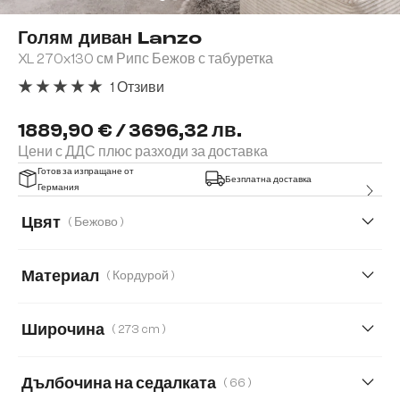
Голям диван Lanzo
XL 270x130 см Рипс Бежов с табуретка
1 Отзиви
Средна оценка за 5 от 5 звезди
1889,90 € / 3696,32 лв.
Цени с ДДС плюс разходи за доставка
Готов за изпращане от
Безплатна доставка
Германия
Цвят
( Бежово )
Материал
( Кордурой )
Кордурой
Букле
Имитация на кожа
Широчина
( 273 cm )
Микрофибърен плат
273 cm
233 cm
Дълбочина на седалката
( 66 )