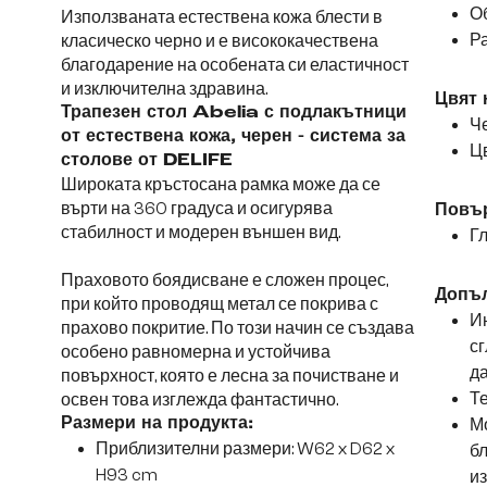
Об
Използваната естествена кожа блести в
Ра
класическо черно и е висококачествена
благодарение на особената си еластичност
и изключителна здравина.
Цвят 
Трапезен стол Abelia с подлакътници
Че
от естествена кожа, черен - система за
Цв
столове от DELIFE
Широката кръстосана рамка може да се
върти на 360 градуса и осигурява
Повър
стабилност и модерен външен вид.
Г
Праховото боядисване е сложен процес,
Допъ
при който проводящ метал се покрива с
Ин
прахово покритие. По този начин се създава
сг
особено равномерна и устойчива
да
повърхност, която е лесна за почистване и
Те
освен това изглежда фантастично.
Размери на продукта:
Мо
Приблизителни размери: W62 x D62 x
б
H93 cm
и