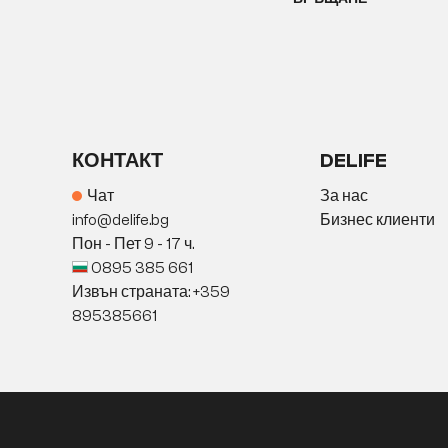
КОНТАКТ
DELIFE
Чат
За нас
info@delife.bg
Бизнес клиенти
Пон - Пет 9 - 17 ч.
0895 385 661
Извън страната: +359
895385661