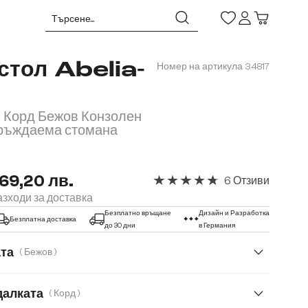
стол Abelia-
Номер на артикула
34817
 Корд Бежов Конзолен
еръждаема стомана
69,20 лв.
6 Отзиви
Средна оценка за 4.67 от 5 зв
зходи за доставка
Безплатно връщане
Дизайн и Разработка
Безплатна доставка
до 30 дни
в Германия
ата
( Бежов )
далката
( Корд )