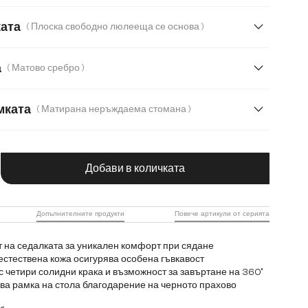
ибър
Букле
Естествена кожа
ката
( Плоска свободно люлееща се основа )
атерия
Мека тъкана материя
Меко букле
а
( Матово сребро )
т с текстура
Микрофибър/Букле
Плюш
мката
( Матирана неръждаема стомана )
даема стомана
чество на продукта: Въведете желаната с
ждаема стомана
Дъб
Дърво
Метал
Добави в количката
Допълнителните продукти
Повече артикули от серията
 на седалката за уникален комфорт при сядане
естествена кожа осигурява особена гъвкавост
с четири солидни крака и възможност за завъртане на 360°
а рамка на стола благодарение на черното прахово