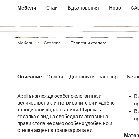
еминете към основното съдържание
Преминете към търсенето
Преминете към основната навигация
Мебели
Стаи
Вдъхновения
Ново
SA
Пропуснете галерия с изображения
Мебели
Столове
Трапезни столове
Описание
Отзиви
Доставка и Транспорт
Безо
Abelia изглежда особено елегантна и
Ви
величествена с интегрираните си и удобно
п
тапицирани подлакътници. Широката
В
седалка с вид на свободна възглавница
пр
прави стола не само особено удобен, но и
стилен акцент в трапезарията ви.
Матер