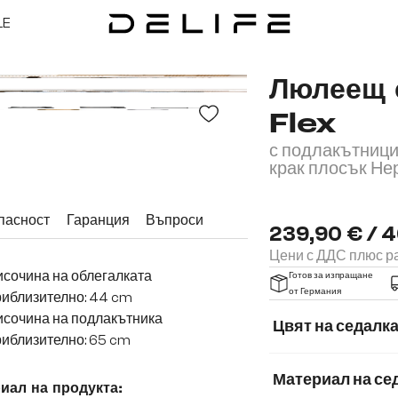
LE
Люлеещ 
Flex
с подлакътници
крак плосък Н
пасност
Гаранция
Въпроси
239,90 € / 4
Цени с ДДС плюс ра
сочина на облегалката
Готов за изпращане
от Германия
риблизително: 44 cm
исочина на подлакътника
Цвят на седалк
иблизително: 65 cm
Материал на се
иал на продукта: