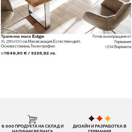
Готов за изпращане от
Трапезна маса Edge
XL 280x100 см, Масив акация, Естествен цвят,
Германия
Основа стомана, Тесен профил
+234 Варианта
от
1649,90 € / 3226,92 лв.
5 000 ПРОДУКТА НА СКЛАД И
ДИЗАЙН И РАЗРАБОТКА В
НАЛИЧНИ ВЕДНАГА
ГЕРМАНИЯ