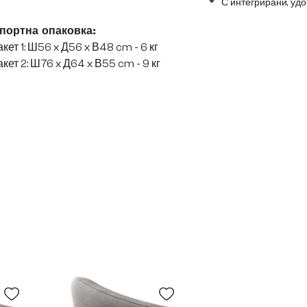
С интегрирани, уд
портна опаковка:
кет 1: Ш56 x Д56 x В48 cm - 6 кг
кет 2: Ш76 x Д64 x В55 cm - 9 кг