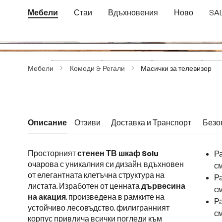
еминете към основното съдържание
Преминете към търсенето
Преминете към основната навигация
Мебели
Стаи
Вдъхновения
Ново
SA
Пропуснете галерия с изображения
Мебели
Комоди & Регали
Масички за телевизор
Описание
Отзиви
Доставка и Транспорт
Безо
Просторният
стенен ТВ шкаф Solu
Ра
очарова с уникалния си дизайн, вдъхновен
см
от елегантната клетъчна структура на
Ра
листата. Изработен от ценната
дървесина
см
на акация
, произведена в рамките на
Ра
устойчиво лесовъдство, филигранният
см
корпус привлича всички погледи към