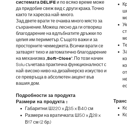
системата DELIFE
и по всяко време може
Кр
да придобие свеж вид с други крака. Точно
шк
както ти харесва най-много.
мо
Зад двете врати те очаква много място за
Ук
съхранение. Можеш лесно да ги отвориш
ст
благодарение на вдлъбнатите дръжки по
м
целия им периметър. Същото важи и за
Те
просторните чекмеджета. Всички врати се
За
затварят тихо и автоматично благодарение
на механизма „
Soft-Close
“. По този начин
ко
Solu съчетава практична функционалност с
ко
най-високо ниво на дизайнерско изкуство и
от
се превръща в абсолютен акцент във
н
вашия дом.
е
Подробности за продукта
Транс
Размери на продукта :
Ко
Габаритни: Ш220 x Д35 x В40 см
Ко
Размери на вратичката: Ш50 x Д28 x
В17 см (2 бр.)