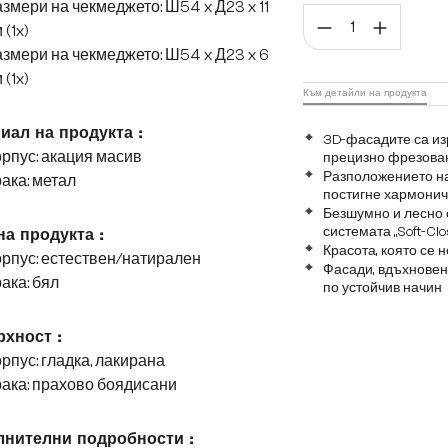
змери на чекмеджето: Ш54 x Д23 x 11
Коли
 (1x)
змери на чекмеджето: Ш54 x Д23 x 6
 (1x)
Към детайли на продукта
иал на продукта :
3D-фасадите са из
рпус: акация масив
прецизно фрезова
Разположението на 
ака: метал
постигне хармонич
Безшумно и лесно 
системата „Soft-Cl
на продукта :
Красота, която се 
рпус: естествен/натирален
Фасади, вдъхновен
ака: бял
по устойчив начин
хност :
рпус: гладка, лакирана
ака: прахово боядисани
нителни подробности :