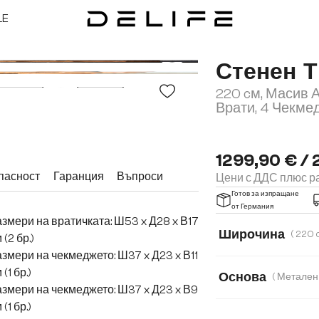
LE
Стенен 
220 cм, Масив А
Врати, 4 Чекме
1299,90 € / 
пасност
Гаранция
Въпроси
Цени с ДДС плюс ра
Готов за изпращане
от Германия
змери на вратичката: Ш53 x Д28 x В17
Широчина
 (2 бр.)
змери на чекмеджето: Ш37 x Д23 x В11
175 cm
220 c
 (1 бр.)
Основа
змери на чекмеджето: Ш37 x Д23 x В9
 (1 бр.)
Метален комплект 