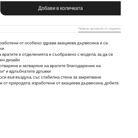
чество на продукта: Въведете желаната с
Добави в количката
Повече артикули от серията
работени от особено здрава акациева дървесина и са
ни
вратите и отделенията е съобразено с модела, за да се
ен дизайн
отваряне и затваряне на вратите благодарение на
ose“ и вдлъбнатите дръжки
носи във въздуха, със стабилна стена за закрепване
и от природата, изработени от акациева дървесина, добита