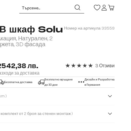
ТВ шкаф Solu
Номер на артикула
33559
кация, Натурален, 2
джета, 3D фасада
2542,38 лв.
3 Отзиви
Средна оценка за 5 от 5 звезд
зходи за доставка
Безплатно връщане
Дизайн и Разработка
Безплатна доставка
до 30 дни
в Германия
( 220 cm )
m
260 cm
( Метален комплект от 2 броя за стенен монтаж )
от 2 броя за стенен монтаж
Метален крак с плаващ дизайн