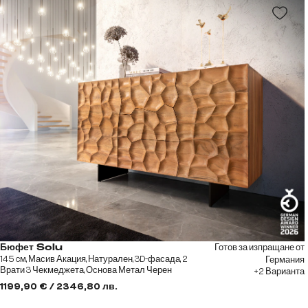
Готов за изпращане от
Бюфет Solu
145 cм, Масив Акация, Натурален, 3D-фасада, 2
Германия
Врати 3 Чекмеджета, Основа Метал Черен
+2 Варианта
1199,90 € / 2346,80 лв.