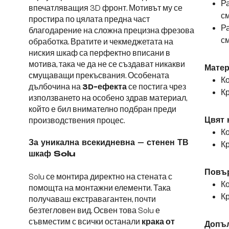
Ра
впечатляващия 3D фронт. Мотивът му се
см
простира по цялата предна част
Ра
благодарение на сложна прецизна фрезова
см
обработка. Вратите и чекмеджетата на
ниския шкаф са перфектно вписани в
мотива, така че да не се създават никакви
Матер
смущаващи прекъсвания. Особената
Ко
дълбочина на
3D-ефекта
се постига чрез
Кр
използването на особено здрав материал,
който е бил внимателно подбран преди
производствения процес.
Цвят 
Ко
За уникална всекидневна – стенен ТВ
Кр
шкаф Solu
Повър
Solu се монтира директно на стената с
Ко
помощта на монтажни елементи. Така
Кр
получаваш екстравагантен, почти
безтегловен вид. Освен това Solu е
съвместим с всички останали
крака от
Допъл