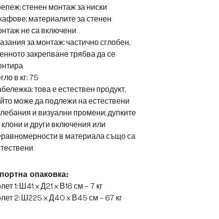
епеж: стенен монтаж за ниски
афове; материалите за стенен
нтаж не са включени
азания за монтаж: частично сглобен,
енното закрепване трябва да се
онтира
гло в кг: 75
бележка: това е естествен продукт,
йто може да подлежи на естествени
лебания и визуални промени; дупките
 клони и други включения или
еравномерности в материала също са
стествени
портна опаковка:
лет 1: Ш41 x Д21 x В16 см – 7 кг
лет 2: Ш225 x Д40 x В45 см – 67 кг