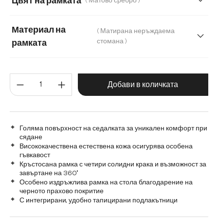
Цвят на рамката
( Матово сребро )
Мека тъкана материя
Меко букле
Мек текстилен плат с текстура
Микрофибър
Материал на
( Матирана неръждаема
стомана )
рамката
Плюш
Матирана неръждаема стомана
Количество на продукта: Въве
Графитена неръждаема стомана
Дъб
Добави в количката
Дърво
Метал
Голяма повърхност на седалката за уникален комфорт при
сядане
Висококачествена естествена кожа осигурява особена
гъвкавост
Кръстосана рамка с четири солидни крака и възможност за
завъртане на 360°
Особено издръжлива рамка на стола благодарение на
черното прахово покритие
С интегрирани, удобно тапицирани подлакътници