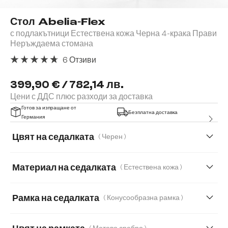
Стол Abelia-Flex
с подлакътници Естествена кожа Черна 4-крака Прави
Неръждаема стомана
6 Отзиви
Средна оценка за 4.67 от 5 звезди
399,90 € / 782,14 лв.
Цени с ДДС плюс разходи за доставка
Готов за изпращане от
Безплатна доставка
Германия
Цвят на седалката
( Черен )
Материал на седалката
( Естествена кожа )
Естествена кожа
Микрофибър/Букле
Рамка на седалката
( Конусообразна рамка )
Букле
Корд
Мека плюшена материя