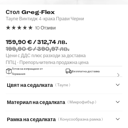
Стол Greg-Flex
Таупе Винтидж 4-крака Прави Черни
10 Отзиви
Средна оценка за 5 от 5 звезди
159,90 € / 312,74 лв.
199,90 € / 390,97 лв.
Цени с ДДС плюс разходи за доставка
ППЦ - Препоръчителна продажна цена
Готов за изпращане от
Безплатна доставка
Германия
Цвят на седалката
( Таупе )
Материал на седалката
( Микрофибър )
Микрофибър
Естествена кожа
Корд
Рамка на седалката
( Конусообразна рамка )
Мека плюшена материя
Мека тъкана материя