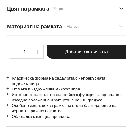
Цвят на рамката
( Черен )
Меко букле
Мек текстилен плат с текстура
Микрофибър/букле, микрофибър
Плюш
Материал на рамката
( Метал )
Метал
Графитена неръждаема стомана
Количество на продукта: Въве
Дърво
Матирана неръждаема стомана
Добави в количката
Класическа форма на седалката с непрекъсната
подлакътница
От мека и издръжлива микрофибра
Интелигентна кръстосана стойка с функция за връщане в
изходно положение и завъртане на 180 градуса
Особено издръжлива рамка на стола благодарение на
черното прахово покритие
Облегалка с изящна прошивка