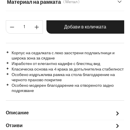
Материал на рамката
( Метал )
Метал
Графитена неръждаема стомана
Количество на продукта: Въве
Дърво
Матирана неръждаема стомана
Добави в количката
Корпус на седалката с леко заострени подлакътници и
широка зона за сядане
Изработен от елегантно кадифе с блестящ вид
Класическа основа на 4 крака за допълнителна стабилност
Особено издръжлива рамка на стола благодарение на
черното прахово покритие
Особено модерен благодарение на отвореното задно
подрязване
Описание
Отзиви