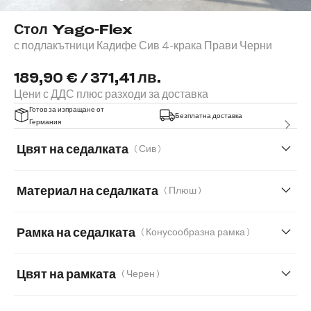
Стол Yago-Flex
с подлакътници Кадифе Сив 4-крака Прави Черни
189,90 € / 371,41 лв.
Цени с ДДС плюс разходи за доставка
Готов за изпращане от
Безплатна доставка
Германия
Цвят на седалката
( Сив )
Материал на седалката
( Плюш )
Плюш
Букле
Естествена кожа
Рамка на седалката
( Конусообразна рамка )
Мека плюшена материя
Мека тъкана материя
Цвят на рамката
( Черен )
Меко букле
Мек текстилен плат с текстура
Микрофибър
Микрофибър/Букле
Шенил