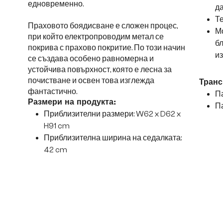
едновременно.
да
Те
Праховото боядисване е сложен процес,
Мо
при който електропроводим метал се
б
покрива с прахово покритие. По този начин
и
се създава особено равномерна и
устойчива повърхност, която е лесна за
почистване и освен това изглежда
Транс
фантастично.
Па
Размери на продукта:
Па
Приблизителни размери: W62 x D62 x
H91 cm
Приблизителна ширина на седалката:
42 cm