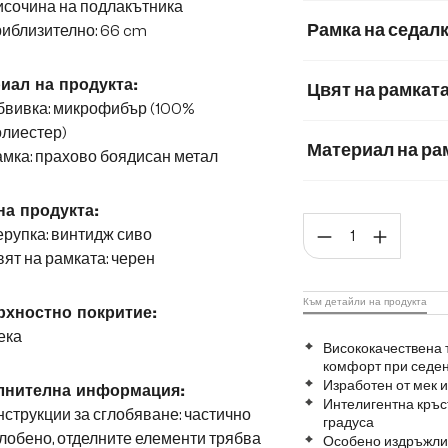
исочина на подлакътника
Микрофибър
Рамка на седал
иблизително: 66 cm
Корд
Мека п
иал на продукта:
Цвят на рамкат
Меко букле
Ме
бвивка: микрофибър (100%
олиестер)
Микрофибър/Бук
Материал на ра
мка: прахово боядисан метал
Метал
Графит
на продукта:
Коли
Матирана неръж
рупка: винтидж сиво
ят на рамката: черен
Към детайли на продукта
хностно покритие:
ека
Висококачествена 
комфорт при седе
Изработен от мек
лнителна информация:
Интелигентна кръс
струкции за сглобяване: частично
градуса
лобено, отделните елементи трябва
Особено издръжлив