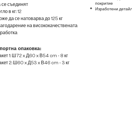
покритие
 се съединят
Изработени детайл
гло в кг: 12
же да се натоварва до 125 кг
лагодарение на висококачествената
зработка
портна опаковка:
кет 1: Ш72 x Д60 x В54 cm - 8 кг
кет 2: Ш60 x Д53 x В46 cm - 3 кг