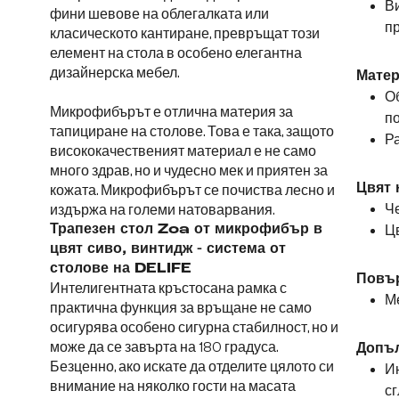
В
фини шевове на облегалката или
пр
класическото кантиране, превръщат този
елемент на стола в особено елегантна
дизайнерска мебел.
Матер
О
Микрофибърът е отлична материя за
п
тапициране на столове. Това е така, защото
Ра
висококачественият материал е не само
много здрав, но и чудесно мек и приятен за
Цвят 
кожата. Микрофибърът се почиства лесно и
Че
издържа на големи натоварвания.
Трапезен стол Zoa от микрофибър в
Цв
цвят сиво, винтидж - система от
столове на DELIFE
Повър
Интелигентната кръстосана рамка с
М
практична функция за връщане не само
осигурява особено сигурна стабилност, но и
може да се завърта на 180 градуса.
Допъ
Безценно, ако искате да отделите цялото си
Ин
внимание на няколко гости на масата
сг