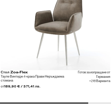
Готов за изпращане от
Стол Zoa-Flex
Таупе Винтидж 4-крака Прави Неръждаема
Германия
стомана
+218 Варианта
от
189,90 € / 371,41 лв.