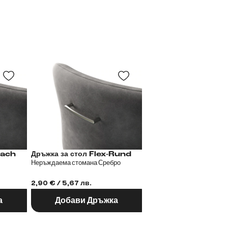
Flex-Flach
Дръжка за стол Flex-Rund
Дръжка за сто
Неръждаема стомана Сребро
Метал Еффект боя Титан
2,90 € / 5,67 лв.
2,90 € / 5,67 лв.
а
Добави Дръжка
Добави Дръж