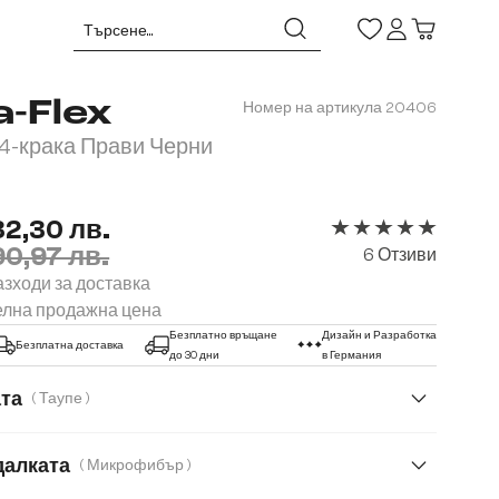
a-Flex
Номер на артикула
20406
4-крака Прави Черни
32,30 лв.
90,97 лв.
Средна оценка за 5 
6 Отзиви
зходи за доставка
елна продажна цена
Безплатно връщане
Дизайн и Разработка
Безплатна доставка
до 30 дни
в Германия
ата
( Таупе )
далката
( Микрофибър )