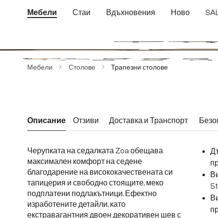
еминете към основното съдържание
Преминете към търсенето
Преминете към основната навигация
Мебели
Стаи
Вдъхновения
Ново
SA
Пропуснете галерия с изображения
Мебели
Столове
Трапезни столове
Описание
Отзиви
Доставка и Транспорт
Безо
Черупката на седалката Zoa обещава
Д
максимален комфорт на седене
пр
благодарение на висококачествената си
Ви
тапицерия и свободно стоящите, меко
51
подплатени подлакътници. Ефектно
Ви
изработените детайли, като
п
екстравагантния двоен декоративен шев с