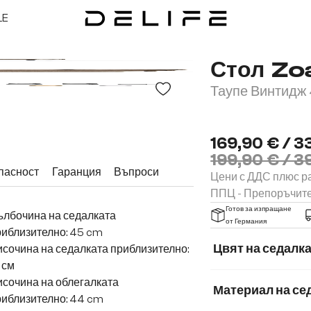
LE
Стол Zo
Таупе Винтидж 
169,90 € / 3
199,90 € / 3
пасност
Гаранция
Въпроси
Цени с ДДС плюс ра
ППЦ - Препоръчит
Готов за изпращане
ълбочина на седалката
от Германия
иблизително: 45 cm
Цвят на седалк
сочина на седалката приблизително:
 см
сочина на облегалката
Материал на се
риблизително: 44 cm