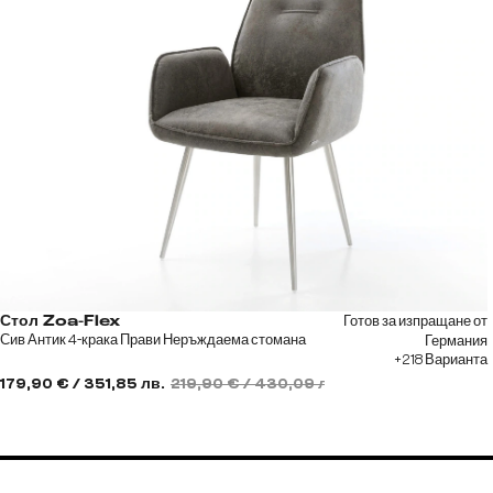
Готов за изпращане от
Стол Zoa-Flex
Сив Антик 4-крака Прави Неръждаема стомана
Германия
+218 Варианта
179,90 € / 351,85 лв.
219,90 € / 430,09 лв.