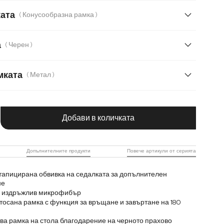
Естествена кожа
Естествена кожа/Шенил
ката
( Конусообразна рамка )
люшена материя
Мека тъкана материя
а
( Черен )
к текстилен плат с текстура
ле
Плюш
мката
( Метал )
ена неръждаема стомана
Дърво
чество на продукта: Въведете желаната с
даема стомана
Добави в количката
Допълнителните продукти
Повече артикули от серията
тапицирана обвивка на седалката за допълнителен
не
 и издръжлив микрофибър
тосана рамка с функция за връщане и завъртане на 180
а рамка на стола благодарение на черното прахово