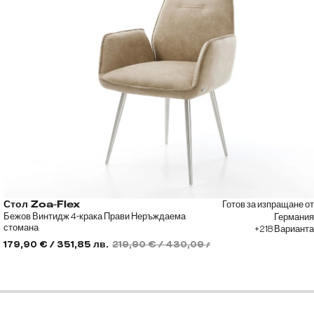
Готов за изпращане от
Стол Zoa-Flex
Бежов Винтидж 4-крака Прави Неръждаема
Германия
стомана
+218 Варианта
179,90 € / 351,85 лв.
219,90 € / 430,09 лв.