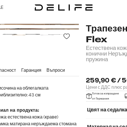
LE
Трапезен
Flex
Естествена кож
конични Неръж
пружина
пасност
Гаранция
Въпроси
259,90 € / 5
Цени с ДДС плюс ра
сочина на облегалката
Готов за изпращане
иблизително: 43 см
от Германия
Цвят на седалк
иал на продукта:
жа: естествена кожа (краве)
амка: матирана неръждаема стомана
Материал на се