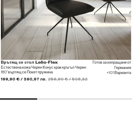
Готов за изпращане от
Врътящ се стол Lelio-Flex
Естествена кожа Черен Конус крак кръгъл Черен
Германия
180° въртящ се Покет пружина
+101 Варианта
199,90 € / 390,97 лв.
259,90 € / 508,32 лв.