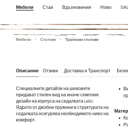
еминете към основното съдържание
Преминете към търсенето
Преминете към основната навигация
Мебели
Стаи
Вдъхновения
Ново
SA
Пропуснете галерия с изображения
Мебели
Столове
Трапезни столове
Описание
Отзиви
Доставка и Транспорт
Безо
Специалните детайли на шевовете
Ви
придават стилен вид на иначе семплия
пр
дизайн на корпуса на седалката Lelio.
Ядрото от джобни пружини в структурата на
Матер
седалката осигурява необходимото ниво на
Ко
комфорт.
Р