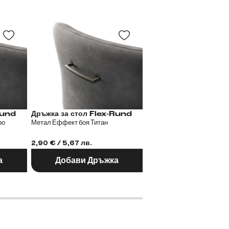
 Flex-Rund
Дръжка за стол Flex-Rund
Дръжка за сто
ро
Метал Еффект боя Титан
Метал Черен
2,90 € / 5,67 лв.
2,90 € / 5,67 лв.
а
Добави Дръжка
Добави Дръж