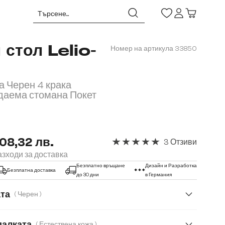
 стол Lelio-
Номер на артикула
33850
а Черен 4 крака
даема стомана Покет
08,32 лв.
3 Отзиви
Средна оценка за 5 от 5 звезд
зходи за доставка
Безплатно връщане
Дизайн и Разработка
Безплатна доставка
до 30 дни
в Германия
ата
( Черен )
далката
( Естествена кожа )