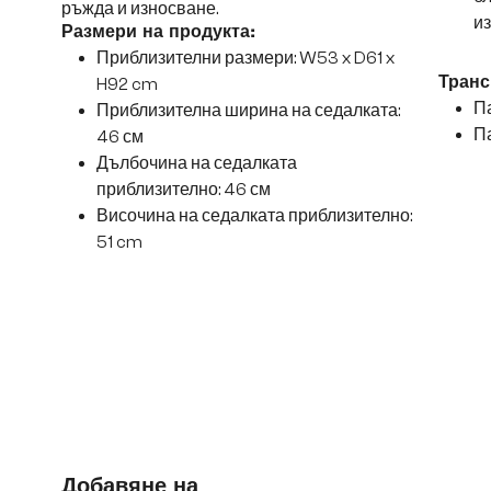
ръжда и износване.
и
Размери на продукта:
Приблизителни размери: W53 x D61 x
H92 cm
Транс
Па
Приблизителна ширина на седалката:
Па
46 см
Дълбочина на седалката
приблизително: 46 см
Височина на седалката приблизително:
51 cm
Добавяне на