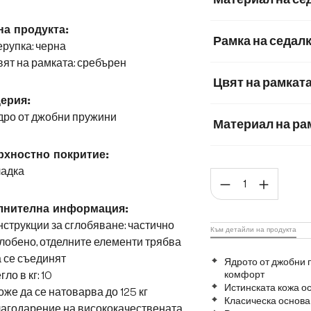
Естествена кожа
на продукта:
Рамка на седал
рупка: черна
Мек текстилен пла
ят на рамката: сребърен
Цвят на рамкат
ерия:
дро от джобни пружини
Материал на ра
Матирана неръж
хностно покритие:
ладка
Коли
Графитена неръ
лнителна информация:
струкции за сглобяване: частично
Към детайли на продукта
лобено, отделните елементи трябва
 се съединят
Ядрото от джобни 
гло в кг: 10
комфорт
Истинската кожа о
же да се натоварва до 125 кг
Класическа основа
лагодарение на висококачествената