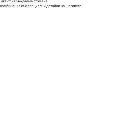
амка от неръждаема стомана
 комбинация със специални детайли на шевовете