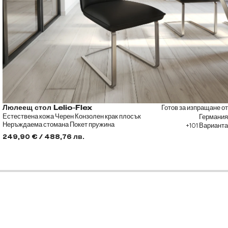
Готов за изпращане от
Люлеещ стол Lelio-Flex
Естествена кожа Черен Конзолен крак плосък
Германия
Неръждаема стомана Покет пружина
+101 Варианта
249,90 € / 488,76 лв.