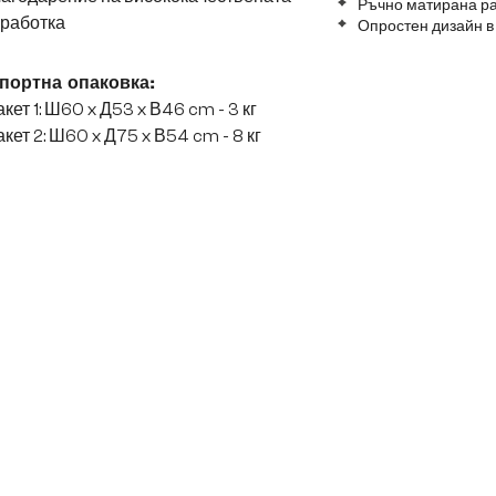
Ръчно матирана р
зработка
Опростен дизайн в
портна опаковка:
кет 1: Ш60 x Д53 x В46 cm - 3 кг
кет 2: Ш60 x Д75 x В54 cm - 8 кг