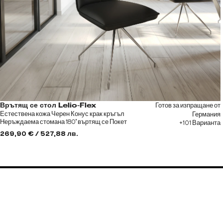
Готов за изпращане от
Врътящ се стол Lelio-Flex
Естествена кожа Черен Конус крак кръгъл
Германия
Неръждаема стомана 180° въртящ се Покет
+101 Варианта
пружина
269,90 € / 527,88 лв.