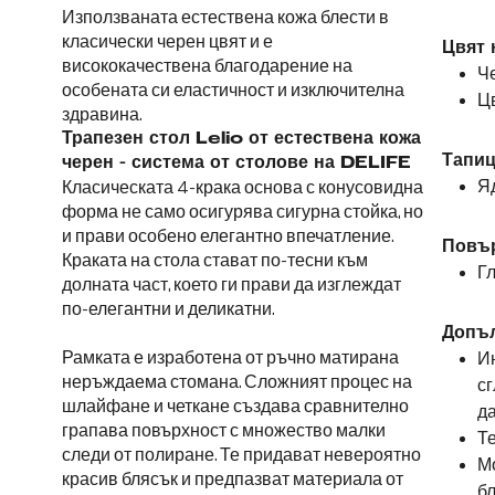
Използваната естествена кожа блести в
класически черен цвят и е
Цвят 
висококачествена благодарение на
Че
особената си еластичност и изключителна
Цв
здравина.
Трапезен стол Lelio от естествена кожа
Тапиц
черен - система от столове на DELIFE
Я
Класическата 4-крака основа с конусовидна
форма не само осигурява сигурна стойка, но
и прави особено елегантно впечатление.
Повър
Краката на стола стават по-тесни към
Г
долната част, което ги прави да изглеждат
по-елегантни и деликатни.
Допъ
Рамката е изработена от ръчно матирана
Ин
неръждаема стомана. Сложният процес на
сг
шлайфане и четкане създава сравнително
да
грапава повърхност с множество малки
Те
следи от полиране. Те придават невероятно
Мо
красив блясък и предпазват материала от
б