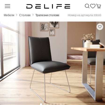
Преминете към основното съдържание
Мебели
Столове
Трапезни столове
Номер на артикула 33866
Пропуснете галерия с изображения