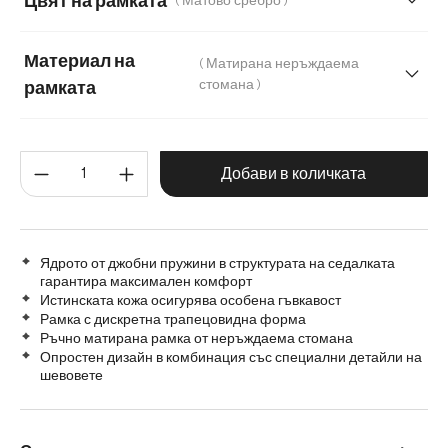
Цвят на рамката
( Матово сребро )
Микрофибър
Материал на
( Матирана неръждаема
стомана )
рамката
Матирана неръждаема стомана
Количество на продукта: Въве
Графитена неръждаема стомана
Дъб
Добави в количката
Дърво
Метал
Ядрото от джобни пружини в структурата на седалката
гарантира максимален комфорт
Истинската кожа осигурява особена гъвкавост
Рамка с дискретна трапецовидна форма
Ръчно матирана рамка от неръждаема стомана
Опростен дизайн в комбинация със специални детайли на
шевовете