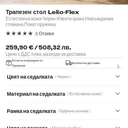
Трапезен стол Lelio-Flex
Естествена кожа Черен Извити крака Неръждаема
стомана Покет пружина
3 Отзиви
Средна оценка за 5 от 5 звезди
259,90 € / 508,32 лв.
Цени с ДДС плюс разходи за доставка
Готов за изпращане от
Безплатна доставка
Германия
Цвят на седалката
( Черен )
Материал на седалката
( Естествена кожа )
Естествена кожа
Мека тъкана материя
Рамка на седалката
( Куфена основа )
Меко букле
Мек текстилен плат с текстура