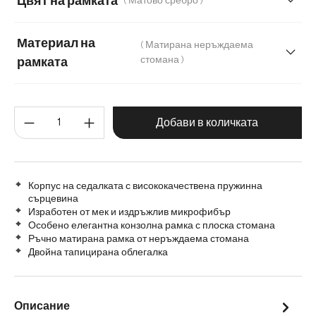
Цвят на рамката
( Матово сребро )
Мек текстилен плат с текстура
Материал на
( Матирана неръждаема
стомана )
рамката
Матирана неръждаема стомана
Количество на продукта: Въве
Графитена неръждаема стомана
Дъб
Добави в количката
Дърво
Метал
Корпус на седалката с висококачествена пружинна
сърцевина
Изработен от мек и издръжлив микрофибър
Особено елегантна конзолна рамка с плоска стомана
Ръчно матирана рамка от неръждаема стомана
Двойна тапицирана облегалка
Описание