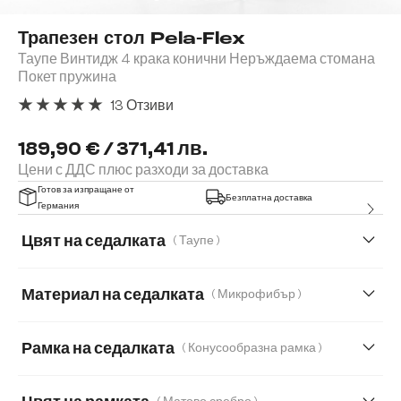
Трапезен стол Pela-Flex
Таупе Винтидж 4 крака конични Неръждаема стомана
Покет пружина
13 Отзиви
Средна оценка за 5 от 5 звезди
189,90 € / 371,41 лв.
Цени с ДДС плюс разходи за доставка
Готов за изпращане от
Безплатна доставка
Германия
Цвят на седалката
( Таупе )
Материал на седалката
( Микрофибър )
Микрофибър
Естествена кожа
Рамка на седалката
( Конусообразна рамка )
Мека тъкана материя
Меко букле