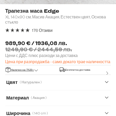
Трапезна маса Edge
XL 140x90 см, Масив Акация, Естествен цвят, Основа
стъкло
176 Отзиви
Средна оценка за 4.91 от 5 звезди
989,90 € / 1936,08 лв.
1249,90 € / 2444,59 лв.
Цени с ДДС плюс разходи за доставка
Цена при разпродажба - само докато трае наличността
Налично на: 7.11.26 г.
Безплатна доставка
Цвят
( Натурален )
Материал
( Акация )
Акация
Дъб
Широчина
( 140 cm )