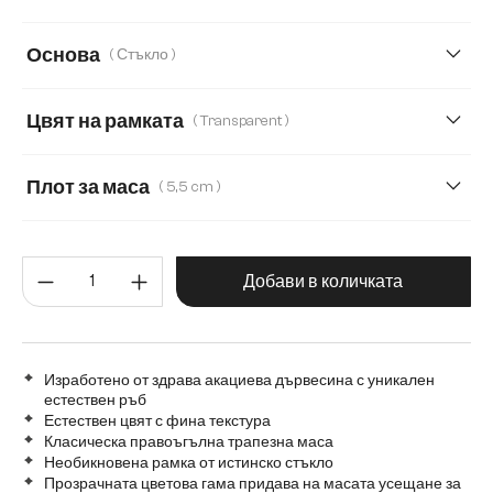
140 cm
160 cm
180 cm
200 cm
Основа
( Стъкло )
260 cm
280 cm
300 cm
220 cm
Цвят на рамката
( Transparent )
240 cm
Transparent
Плот за маса
( 5,5 cm )
3,5 cm
5,5 cm
2,5 cm
Количество на продукта: Въве
Добави в количката
Изработено от здрава акациева дървесина с уникален
естествен ръб
Естествен цвят с фина текстура
Класическа правоъгълна трапезна маса
Необикновена рамка от истинско стъкло
Прозрачната цветова гама придава на масата усещане за