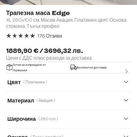
Трапезна маса Edge
XL 260x100 см, Масив Акация, Платинен цвят, Основа
стомана, Тънък профил
176 Отзиви
Средна оценка за 4.91 от 5 звезди
1889,90 € / 3696,32 лв.
Цени с ДДС плюс разходи за доставка
Готов за изпращане от
Безплатна доставка
Германия
Цвят
( Платинен )
Материал
( Акация )
Акация
Дъб
Широчина
( 260 cm )
200 cm
220 cm
260 cm
300 cm