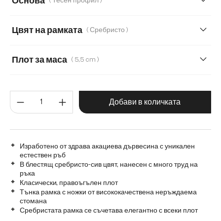
Основа
( Тесен профил )
140 cm
160 cm
180 cm
240 cm
Цвят на рамката
( Сребристо )
280 cm
Transparent
Плот за маса
( 5,5 cm )
3,5 cm
5,5 cm
2,5 cm
Количество на продукта: Въве
Добави в количката
Изработено от здрава акациева дървесина с уникален
естествен ръб
В блестящ сребристо-сив цвят, нанесен с много труд на
ръка
Класически, правоъгълен плот
Тънка рамка с ножки от висококачествена неръждаема
стомана
Сребристата рамка се съчетава елегантно с всеки плот