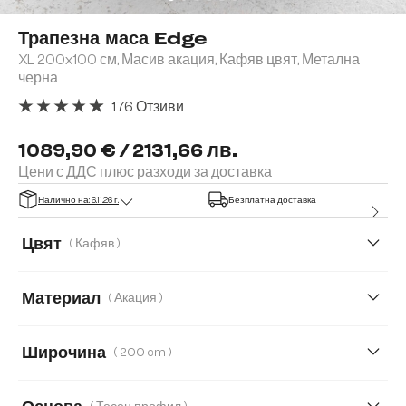
Трапезна маса Edge
XL 200x100 см, Масив акация, Кафяв цвят, Метална
черна
176 Отзиви
Средна оценка за 4.91 от 5 звезди
1089,90 € / 2131,66 лв.
Цени с ДДС плюс разходи за доставка
Налично на: 6.11.26 г.
Безплатна доставка
Цвят
( Кафяв )
Материал
( Акация )
Акация
Дъб
Широчина
( 200 cm )
200 cm
260 cm
300 cm
140 cm