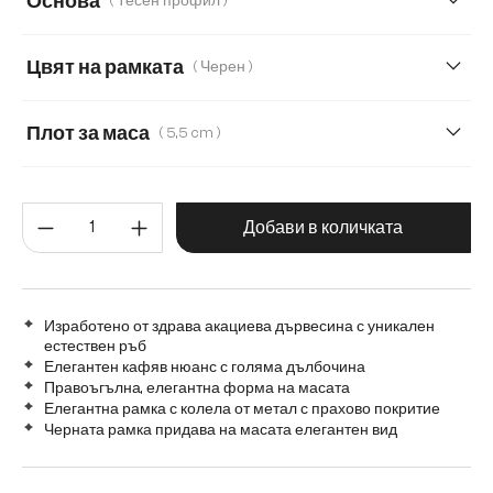
Основа
( Тесен профил )
160 cm
180 cm
220 cm
240 cm
Цвят на рамката
( Черен )
280 cm
Transparent
Плот за маса
( 5,5 cm )
3,5 cm
5,5 cm
2,5 cm
Количество на продукта: Въве
Добави в количката
Изработено от здрава акациева дървесина с уникален
естествен ръб
Елегантен кафяв нюанс с голяма дълбочина
Правоъгълна, елегантна форма на масата
Елегантна рамка с колела от метал с прахово покритие
Черната рамка придава на масата елегантен вид