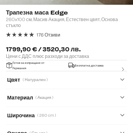
Трапезна маса Edge
260x100 см, Масив Акация, Естествен цвят, Основа
стъкло
176 Отзиви
Средна оценка за 4.91 от 5 звезди
1799,90 € / 3520,30 лв.
Цени с ДДС плюс разходи за доставка
Готов за изпращане от
Безплатна доставка
Германия
Цвят
( Натурален )
Материал
( Акация )
Акация
Дъб
Широчина
( 260 cm )
140 cm
200 cm
260 cm
300 cm