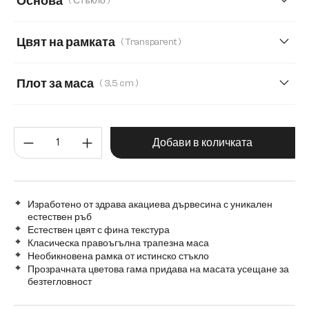
Основа
( Стъкло )
160 cm
180 cm
220 cm
240 cm
Цвят на рамката
( Transparent )
280 cm
Transparent
Плот за маса
( 3,5 cm )
3,5 cm
5,5 cm
2,5 cm
Количество на продукта: Въве
Добави в количката
Изработено от здрава акациева дървесина с уникален
естествен ръб
Естествен цвят с фина текстура
Класическа правоъгълна трапезна маса
Необикновена рамка от истинско стъкло
Прозрачната цветова гама придава на масата усещане за
безтегловност