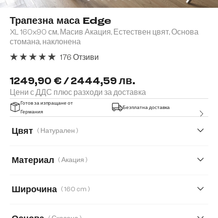
Трапезна маса Edge
XL 160x90 см, Масив Акация, Естествен цвят, Основа
стомана, наклонена
176 Отзиви
Средна оценка за 4.91 от 5 звезди
1249,90 € / 2444,59 лв.
Цени с ДДС плюс разходи за доставка
Готов за изпращане от
Безплатна доставка
Германия
Цвят
( Натурален )
Материал
( Акация )
Акация
Дъб
Широчина
( 160 cm )
140 cm
160 cm
200 cm
260 cm