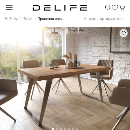
Преминете към основното съдържание
Мебели
Маси
Трапезни маси
Номер на артикула 34395
Пропуснете галерия с изображения