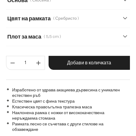
Основа
( Скосена )
280 cm
300 cm
180 cm
220 cm
Цвят на рамката
( Сребристо )
240 cm
Transparent
Плот за маса
( 5,5 cm )
5,5 cm
2,5 cm
3,5 cm
Количество на продукта: Въве
Добави в количката
Изработено от здрава акациева дървесина с уникален
естествен ръб
Естествен цвят с фина текстура
Класическа правоъгълна трапезна маса
Наклонена рамка с ножки от висококачествена
неръждаема стомана
Рамката лесно се съчетава с други стилове на
обзавеждане