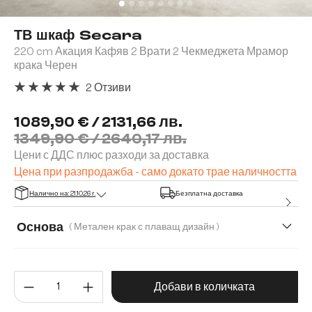
ТВ шкаф Secara
220 cm Акация Кафяв 2 Врати 2 Чекмеджета Мрамор
крака Черен
2 Отзиви
Средна оценка за 5 от 5 звезди
1089,90 € / 2131,66 лв.
1349,90 € / 2640,17 лв.
Цени с ДДС плюс разходи за доставка
Цена при разпродажба - само докато трае наличността
Налично на: 21.10.26 г.
Безплатна доставка
Основа
( Метален крак с плаващ дизайн )
Метален комплект от 2 броя за стенен монтаж
Метален к
Количество на продукта: Въве
Добави в количката