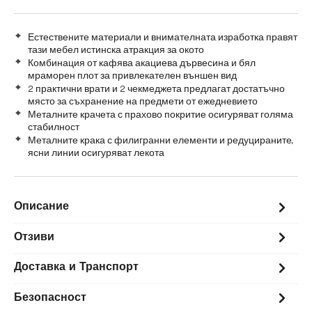
Естествените материали и внимателната изработка правят
тази мебел истинска атракция за окото
Комбинация от кафява акациева дървесина и бял
мраморен плот за привлекателен външен вид
2 практични врати и 2 чекмеджета предлагат достатъчно
място за съхранение на предмети от ежедневието
Металните крачета с прахово покритие осигуряват голяма
стабилност
Металните крака с филигранни елементи и редуцираните,
ясни линии осигуряват лекота
Описание
Отзиви
Доставка и Транспорт
Безопасност