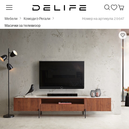
Преминете към основното съдържание
Мебели
Комоди & Регали
Номер на артикула 29647
Масички за телевизор
Пропуснете галерия с изображения